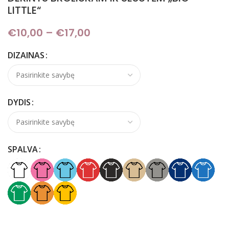
LITTLE“
€
10,00
–
€
17,00
Price range: €10,00
through €17,00
DIZAINAS
DYDIS
SPALVA