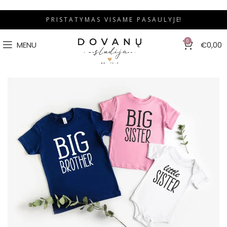
P R I S T A T Y M A S V I S A M E P A S A U L Y J E!
0
MENU
€
0,00