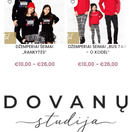
DŽEMPERIAI ŠEIMAI
DŽEMPERIAI ŠEIMAI „BUS TAIP
„RANKYTĖS“
– O KODĖL“
€
10,00
–
€
26,00
Price range: €10,00 through
€
10,00
–
€
26,00
Pric
€26,00
rang
€10,
thro
€26,