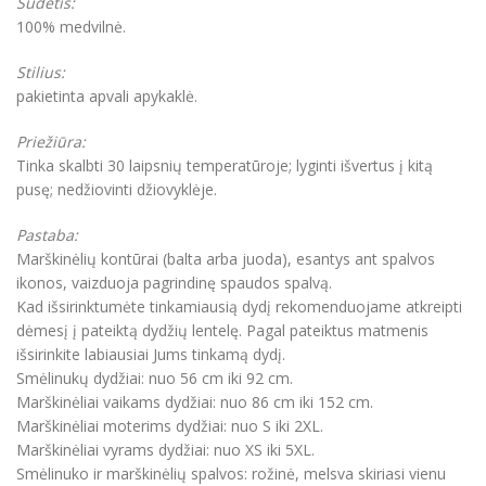
Sudėtis:
100% medvilnė.
Stilius:
pakietinta apvali apykaklė.
Priežiūra:
Tinka skalbti 30 laipsnių temperatūroje; lyginti išvertus į kitą
pusę; nedžiovinti džiovyklėje.
Pastaba:
Marškinėlių kontūrai (balta arba juoda), esantys ant spalvos
ikonos, vaizduoja pagrindinę spaudos spalvą.
Kad išsirinktumėte tinkamiausią dydį rekomenduojame atkreipti
dėmesį į pateiktą dydžių lentelę. Pagal pateiktus matmenis
išsirinkite labiausiai Jums tinkamą dydį.
Smėlinukų dydžiai: nuo 56 cm iki 92 cm.
Marškinėliai vaikams dydžiai: nuo 86 cm iki 152 cm.
Marškinėliai moterims dydžiai: nuo S iki 2XL.
Marškinėliai vyrams dydžiai: nuo XS iki 5XL.
Smėlinuko ir marškinėlių spalvos: rožinė, melsva skiriasi vienu