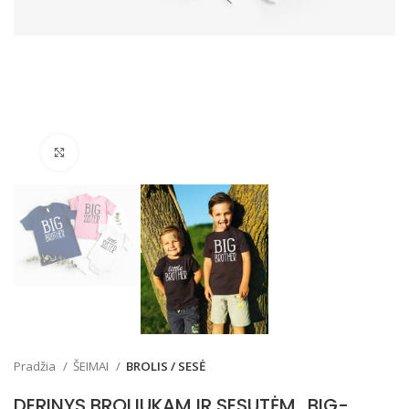
Padidinti
Pradžia
ŠEIMAI
BROLIS / SESĖ
DERINYS BROLIUKAM IR SESUTĖM „BIG-