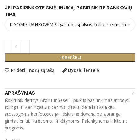
JEI PASIRINKOTE SMĖLINUKĄ, PASIRINKITE RANKOVIŲ
TIPĄ
Į KREPŠELĮ
Pridėti į norų sąrašą
Dydžių lentelė
APRAŠYMAS
Išskirtinis derinys Broliui ir Sesei – puikus pasirinkimas atrodyti
stilingai ir vieningai! Šis derinys idealiai dera laisvalaikiui,
atostogoms bei fotosesijai. Išskirtinė dovana bei apranga
gimtadieniui, Kalėdoms, Krikštynoms, Palankynoms ir kitoms
progoms.