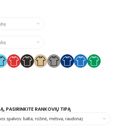
e range: €10,00 through €17,00
Ą, PASIRINKITE RANKOVIŲ TIPĄ