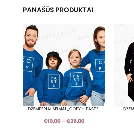
PANAŠŪS PRODUKTAI
DŽEMPERIAI ŠEIMAI „COPY – PASTE“
DŽEM
PASIRINKTI SAVYBES
PASIRINKT
€
10,00
–
€
26,00
Price
range: