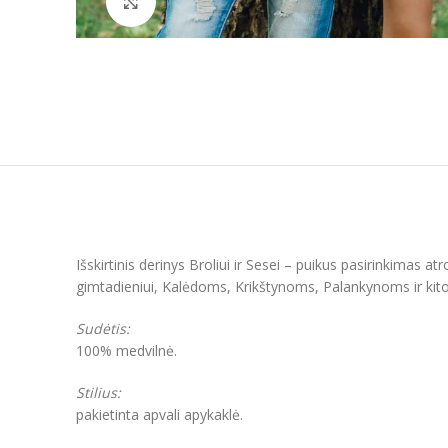
Padidinti
Išskirtinis derinys Broliui ir Sesei – puikus pasirinkimas atr
gimtadieniui, Kalėdoms, Krikštynoms, Palankynoms ir ki
Sudėtis:
100% medvilnė.
Stilius:
pakietinta apvali apykaklė.