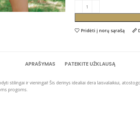
Pridėti į norų sąrašą
APRAŠYMAS
PATEIKITE UŽKLAUSĄ
odyti stilingai ir vieningai! Šis derinys idealiai dera laisvalaikiui, atos
toms progoms.