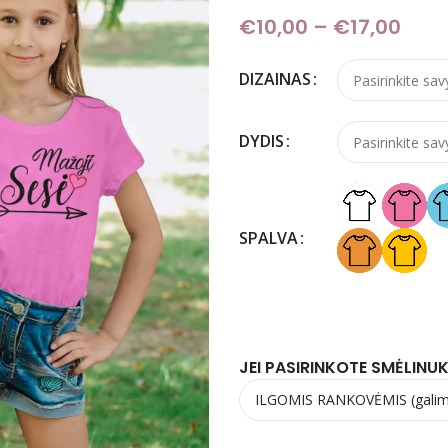
€
10,00
–
€
17,00
Pric
DIZAINAS
DYDIS
SPALVA
JEI PASIRINKOTE SMĖLINUK