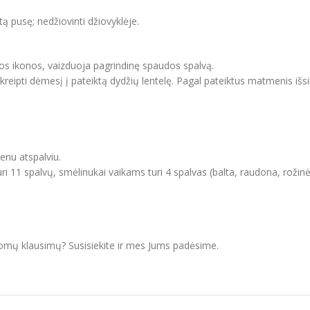
itą pusę; nedžiovinti džiovyklėje.
vos ikonos, vaizduoja pagrindinę spaudos spalvą.
ipti dėmesį į pateiktą dydžių lentelę. Pagal pateiktus matmenis išsir
ienu atspalviu.
i 11 spalvų, smėlinukai vaikams turi 4 spalvas (balta, raudona, rožinė
domų klausimų? Susisiekite ir mes Jums padėsime.