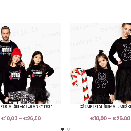
PERIAI ŠEIMAI „RANKYTĖS“
DŽEMPERIAI ŠEIMAI „MEŠK
I SAVYBES
PASIRINKTI SAVYBES
€
10,00
–
€
26,00
Price
€
10,00
–
€
26,00
range: