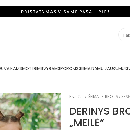
26
VAIKAMS
MOTERIMS
VYRAMS
POROMS
ŠEIMAI
NAMŲ JAUKUMUI
Š
Pradžia
ŠEIMAI
BROLIS / SES
DERINYS BR
„MEILĖ“