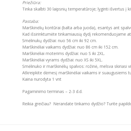
Priežiūra:
Tinka skalbti 30 laipsnių temperatūroje; lyginti išvertus į k
Pastaba:
Marškinėlių kontūrai (balta arba juoda), esantys ant spal
Kad išsirinktumėte tinkamiausią dydį rekomenduojame atkre
Smėlinukų dydžiai: nuo 56 cm iki 92 cm.
Marškinėliai vaikams dydžiai: nuo 86 cm iki 152 cm.
Marškinėliai moterims dydžiai: nuo S iki 2XL.
Marškinėliai vyrams dydžiai: nuo XS iki 5XL.
Smėlinuko ir marškinėlių spalvos: rožinė, melsva skiriasi v
Atkreipkite dėmesį marškinėliai vaikams ir suaugusiems tur
Kaina nurodyta 1 vnt
Pagaminimo terminas – 2-3 d.d.
Reikia greičiau? Nerandate tinkamo dydžio? Turite papil