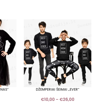
INAS“
DŽEMPERIAI ŠEIMAI „EVER“
PASIRINKTI SAVYBES
Į KREPŠ
Price
€
10,00
–
€
26,00
Price
range:
range: