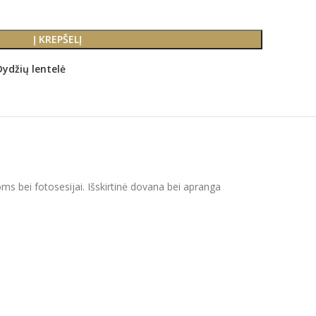
Į KREPŠELĮ
Dydžių lentelė
togoms bei fotosesijai. Išskirtinė dovana bei apranga