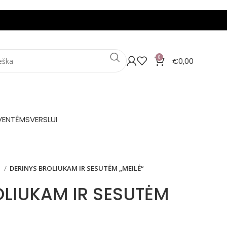
0
€
0,00
VENTĖMS
VERSLUI
Ė
DERINYS BROLIUKAM IR SESUTĖM „MEILĖ“
OLIUKAM IR SESUTĖM