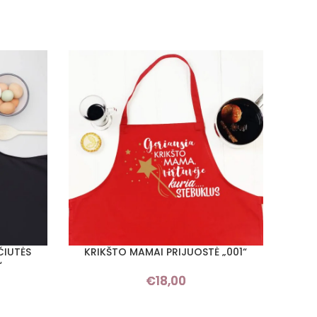
ČIUTĖS
KRIKŠTO MAMAI PRIJUOSTĖ „001“
PRIJU
PASIRINKTI SAVYBES
PASIRI
“
€
18,00