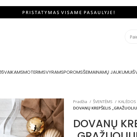
26
VAIKAMS
MOTERIMS
VYRAMS
POROMS
ŠEIMAI
NAMŲ JAUKUMUI
Š
Pradžia
ŠVENTĖMS
KALĖDOS
DOVANŲ KREPŠELIS „GRAŽUOLIU
DOVANŲ KRE
„GRAŽUOLIU