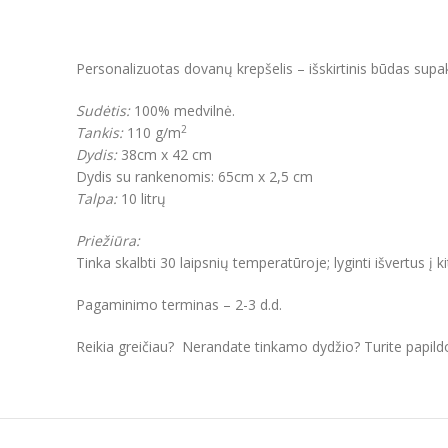
Personalizuotas dovanų krepšelis – išskirtinis būdas supa
Sudėtis:
100% medvilnė.
2
Tankis:
110 g/m
Dydis:
38cm x 42 cm
Dydis su rankenomis:
65cm x 2,5 cm
Talpa:
10 litrų
Priežiūra:
Tinka skalbti 30 laipsnių temperatūroje; lyginti išvertus į k
Pagaminimo terminas – 2-3 d.d.
Reikia greičiau? Nerandate tinkamo dydžio? Turite papil