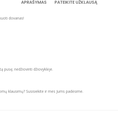
APRAŠYMAS
PATEIKITE UŽKLAUSĄ
kuoti dovanas!
itą pusę; nedžiovinti džiovyklėje.
domų klausimų? Susisiekite ir mes Jums padėsime.