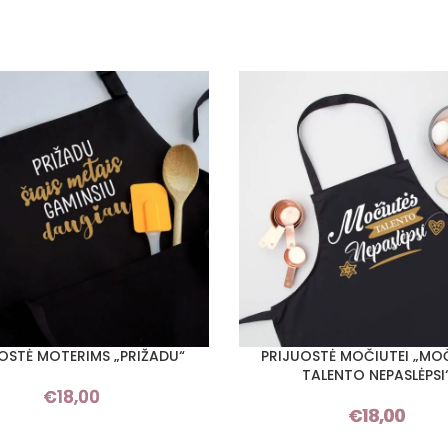
OSTĖ MOTERIMS „PRIŽADU“
PRIJUOSTĖ MOČIUTEI „MO
I SAVYBES
PASIRINKTI SAVYBES
TALENTO NEPASLĖPSI
€
18,00
€
18,00