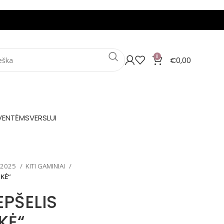
0
€
0,00
VENTĖMS
VERSLUI
 2025
KITI GAMINIAI
KĖ“
PŠELIS
KĖ“