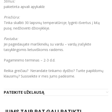
Stilius:
pakietinta apvali apykaklė
Priežiūra:
Tinka skalbti 30 laipsnių temperatūroje; lyginti išvertus į kitą
pusę; nedžiovinti džiovyklėje.
Pastaba:
Jei pageidaujate marškinėlių su vardu – vardą įrašykite
taisyklingomis lietuviškomis raidėmis.
Pagaminimo terminas – 2-3 d.d.
Reikia greičiau? Nerandate tinkamo dydžio? Turite papildomų
klausimų? Susisiekite ir mes Jums padėsime.
PATEIKITE UŽKLAUSĄ
JUMS TAIP PAT GALI PATIKTI…