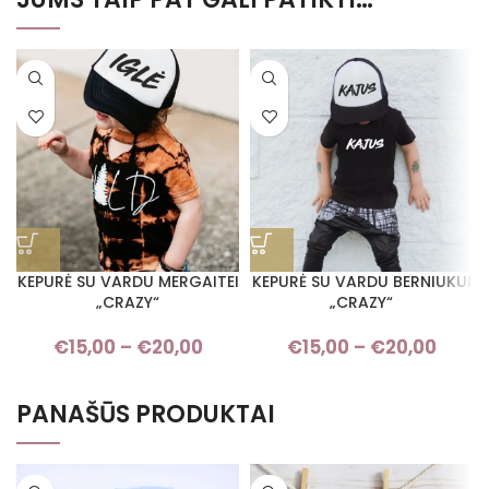
KEPURĖ SU VARDU MERGAITEI
KEPURĖ SU VARDU BERNIUKUI
„CRAZY“
„CRAZY“
€
15,00
–
€
20,00
Price range: €15,00 through
€
15,00
–
€
20,00
Pric
€20,00
rang
€15,
PANAŠŪS PRODUKTAI
thro
€20,