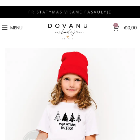
P R I S T A T Y M A S V I S A M E P A S A U L Y J E!
0
MENU
€
0,00