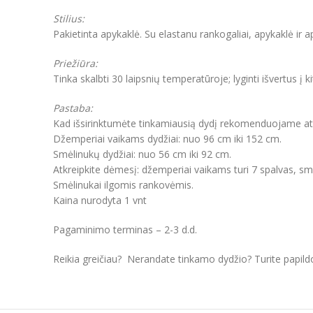
Stilius:
Pakietinta apykaklė. Su elastanu rankogaliai, apykaklė ir 
Priežiūra:
Tinka skalbti 30 laipsnių temperatūroje; lyginti išvertus į k
Pastaba:
Kad išsirinktumėte tinkamiausią dydį rekomenduojame atkre
Džemperiai vaikams dydžiai: nuo 96 cm iki 152 cm.
Smėlinukų dydžiai: nuo 56 cm iki 92 cm.
Atkreipkite dėmesį: džemperiai vaikams turi 7 spalvas, smė
Smėlinukai ilgomis rankovėmis.
Kaina nurodyta 1 vnt
Pagaminimo terminas – 2-3 d.d.
Reikia greičiau? Nerandate tinkamo dydžio? Turite papil