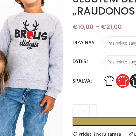
„RAUDONOSI
€
10,00
–
€
21,00
Pric
DIZAINAS
DYDIS
SPALVA
Pridėti į norų sąrašą