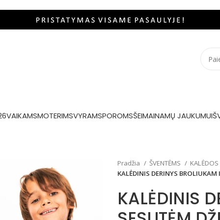
26
VAIKAMS
MOTERIMS
VYRAMS
POROMS
ŠEIMAI
NAMŲ JAUKUMUI
Š
Pradžia
ŠVENTĖMS
KALĖDOS
KALĖDINIS DERINYS BROLIUKAM
KALĖDINIS D
SESUTĖM DŽ