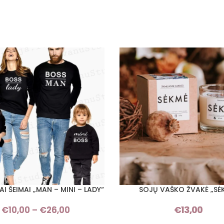
AI ŠEIMAI „MAN – MINI – LADY“
SOJŲ VAŠKO ŽVAKĖ „SĖ
I SAVYBES
PASIRINKTI SAVYBES
€
10,00
–
€
26,00
Price
€
13,00
range: