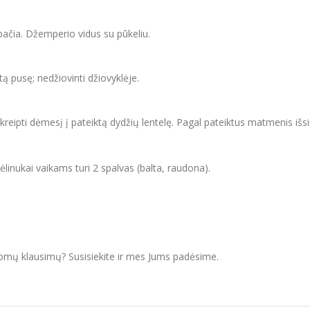
apačia. Džemperio vidus su pūkeliu.
itą pusę; nedžiovinti džiovyklėje.
ipti dėmesį į pateiktą dydžių lentelę. Pagal pateiktus matmenis išsir
linukai vaikams turi 2 spalvas (balta, raudona).
domų klausimų? Susisiekite ir mes Jums padėsime.