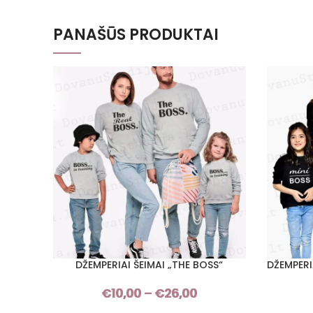
PANAŠŪS PRODUKTAI
DŽEMPERIAI ŠEIMAI „THE BOSS“
DŽEMPERI
PASIRINKTI SAVYBES
PASIRINKT
€
10,00
–
€
26,00
Price
range: