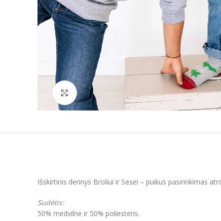
Padidinti
Išskirtinis derinys Broliui ir Sesei – puikus pasirinkimas atro
Sudėtis:
50% medvilnė ir 50% poliesteris.