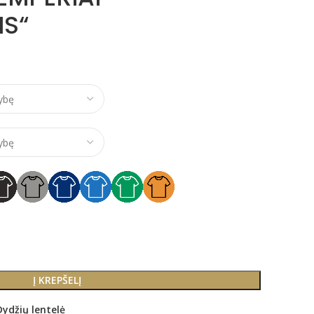
S“
e range: €10,00 through €21,00
Į KREPŠELĮ
Dydžių lentelė