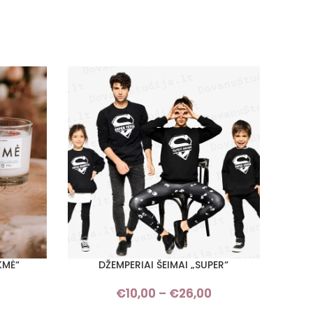
KMĖ“
DŽEMPERIAI ŠEIMAI „SUPER“
DŽE
PASIRINKTI SAVYBES
PASIRI
€
10,00
–
€
26,00
Price
range: