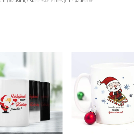
domų klausimų? Susisiekite ir mes Jums padėsime.