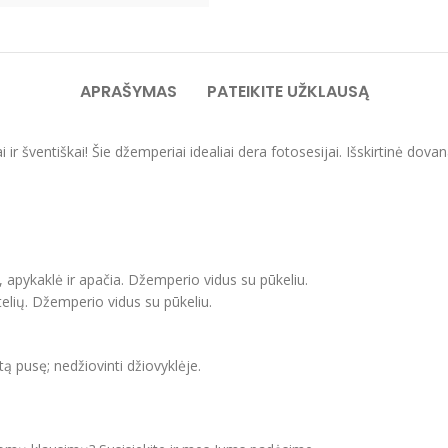
APRAŠYMAS
PATEIKITE UŽKLAUSĄ
ai ir šventiškai! Šie džemperiai idealiai dera fotosesijai. Išskirti
, apykaklė ir apačia. Džemperio vidus su pūkeliu.
elių. Džemperio vidus su pūkeliu.
itą pusę; nedžiovinti džiovyklėje.