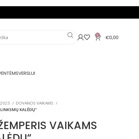
0
€
0,00
VENTĖMS
VERSLUI
 2025
DOVANOS VAIKAMS
„LINKSMŲ KALĖDŲ“
DŽEMPERIS VAIKAMS
ALĖDŲ“