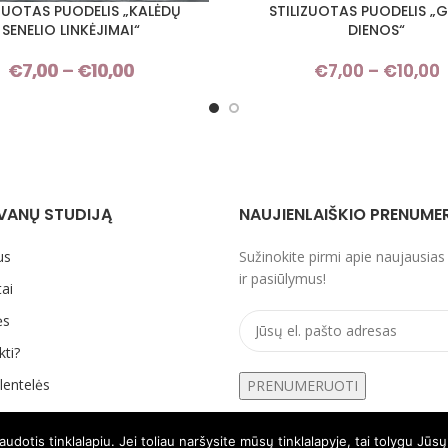
IZUOTAS PUODELIS „KALĖDŲ
STILIZUOTAS PUODELIS „
I SAVYBES
PASIRINKTI SAVYBES
SENELIO LINKĖJIMAI“
DIENOS“
€
7,00
–
€
10,00
Price
€
7,00
–
€
10,00
range:
€7,00
through
€10,00
VANŲ STUDIJĄ
NAUJIENLAIŠKIO PRENUME
us
Sužinokite pirmi apie naujausias
ir pasiūlymus!
ai
ės
kti?
lentelės
otis tinklalapiu. Jei toliau naršysite mūsų tinklalapyje, tai tolygu Jūs