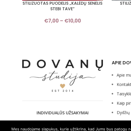
STILIZUOTAS PUODELIS „KALĖDŲ SENELIS
STIL
PASIRINKTI SAVYBES
PASIRINKT
STEBI TAVE“
€
7,00
–
€
10,00
Price
range:
€7,00
through
€10,00
APIE DO
Apie m
Kontakt
Taisykl
Kaip pir
Dydžių 
INDIVIDUALŪS UŽSAKYMAI
Mes naudojame slapukus, kurie užtikrina, kad Jums bus patogu naud