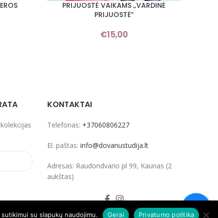
GEROS
PRIJUOSTĖ VAIKAMS „VARDINĖ
STILI
PASIRINKTI SAVYBES
PASIRI
PRIJUOSTĖ“
Price
€
15,00
range:
€7,00
through
€10,00
RATA
KONTAKTAI
 kolekcijas
Telefonas:
+37060806227
El. paštas:
info@dovanustudija.lt
Adresas: Raudondvario pl 99, Kaunas (2
aukštas)
ų sutikimui su slapukų naudojimu.
Gerai
Privatumo politika