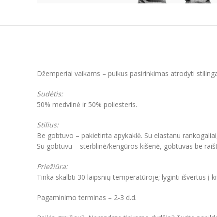
Džemperiai vaikams – puikus pasirinkimas atrodyti stiling
Sudėtis:
50% medvilnė ir 50% poliesteris.
Stilius:
Be gobtuvo – pakietinta apykaklė. Su elastanu rankogaliai
Su gobtuvu – sterblinė/kengūros kišenė, gobtuvas be raišt
Priežiūra:
Tinka skalbti 30 laipsnių temperatūroje; lyginti išvertus į k
Pagaminimo terminas – 2-3 d.d.