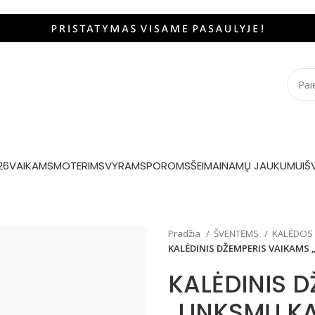
26
VAIKAMS
MOTERIMS
VYRAMS
POROMS
ŠEIMAI
NAMŲ JAUKUMUI
Š
Pradžia
ŠVENTĖMS
KALĖDOS
KALĖDINIS DŽEMPERIS VAIKAMS 
KALĖDINIS 
„LINKSMŲ K