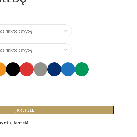
ce range: €21,00 through €24,00
Į KREPŠELĮ
Dydžių lentelė