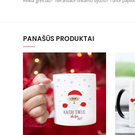
Reikia greičiau? Nerandate tinkamo dydžio? Turite papil
PANAŠŪS PRODUKTAI