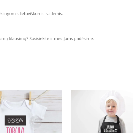
yklingomis lietuviškomis raidėmis.
domų klausimų? Susisiekite ir mes Jums padėsime.