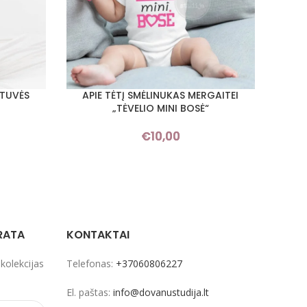
RTUVĖS
APIE TĖTĮ SMĖLINUKAS MERGAITEI
SMĖL
PASIRINKTI SAVYBES
PASIRI
„TĖVELIO MINI BOSĖ“
€
10,00
RATA
KONTAKTAI
 kolekcijas
Telefonas:
+37060806227
El. paštas:
info@dovanustudija.lt