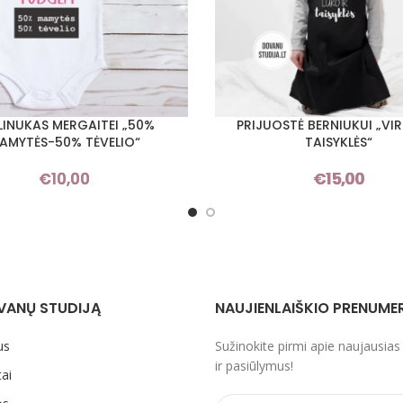
LINUKAS MERGAITEI „50%
PRIJUOSTĖ BERNIUKUI „VI
I SAVYBES
PASIRINKTI SAVYBES
AMYTĖS-50% TĖVELIO“
TAISYKLĖS“
€
10,00
€
15,00
VANŲ STUDIJĄ
NAUJIENLAIŠKIO PRENUME
us
Sužinokite pirmi apie naujausias
ir pasiūlymus!
ai