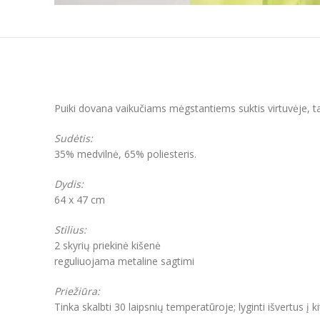
Puiki dovana vaikučiams mėgstantiems suktis virtuvėje, tai 
Sudėtis:
35% medvilnė, 65% poliesteris.
Dydis:
64 x 47 cm
Stilius:
2 skyrių priekinė kišenė
reguliuojama metaline sagtimi
Priežiūra:
Tinka skalbti 30 laipsnių temperatūroje; lyginti išvertus į k