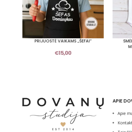
PRIJUOSTĖ VAIKAMS „ŠEFAI“
SMĖ
PASIRINKTI SAVYBES
PASIRINKT
M
€
15,00
APIE DO
Apie m
Kontakt