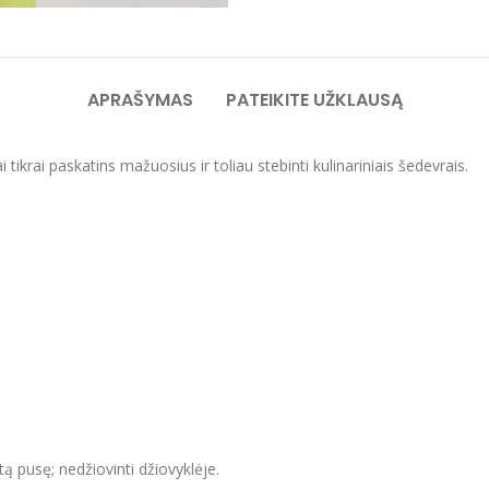
APRAŠYMAS
PATEIKITE UŽKLAUSĄ
tikrai paskatins mažuosius ir toliau stebinti kulinariniais šedevrais.
itą pusę; nedžiovinti džiovyklėje.