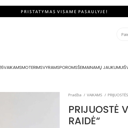
26
VAIKAMS
MOTERIMS
VYRAMS
POROMS
ŠEIMAI
NAMŲ JAUKUMUI
Š
Pradžia
VAIKAMS
PRIJUOSTĖ
PRIJUOSTĖ V
RAIDĖ“