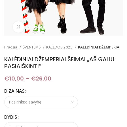
Padidinti
Pradžia
ŠVENTĖMS
KALĖDOS 2025
KALĖDINIAI DŽEMPERIAI
KALĖDINIAI DŽEMPERIAI ŠEIMAI „AŠ GALIU
PASIAIŠKINTI“
€
10,00
–
€
26,00
Price range: €10,00
through €26,00
DIZAINAS
DYDIS