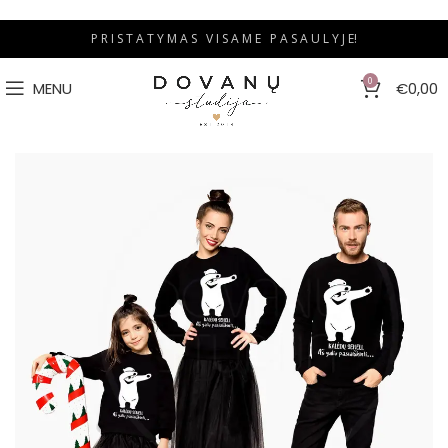
P R I S T A T Y M A S V I S A M E P A S A U L Y J E!
0
MENU
€
0,00