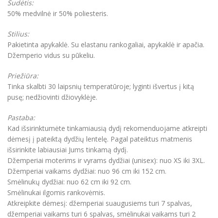
Sudėtis:
50% medvilnė ir 50% poliesteris.
Stilius:
Pakietinta apykaklė. Su elastanu rankogaliai, apykaklė ir apačia.
Džemperio vidus su pūkeliu.
Priežiūra:
Tinka skalbti 30 laipsnių temperatūroje; lyginti išvertus į kitą
pusę; nedžiovinti džiovyklėje.
Pastaba:
Kad išsirinktumėte tinkamiausią dydį rekomenduojame atkreipti
dėmesį į pateiktą dydžių lentelę. Pagal pateiktus matmenis
išsirinkite labiausiai Jums tinkamą dydį.
Džemperiai moterims ir vyrams dydžiai (unisex): nuo XS iki 3XL.
Džemperiai vaikams dydžiai: nuo 96 cm iki 152 cm.
Smėlinukų dydžiai: nuo 62 cm iki 92 cm.
Smėlinukai ilgomis rankovėmis.
Atkreipkite dėmesį: džemperiai suaugusiems turi 7 spalvas,
džemperiai vaikams turi 6 spalvas, smėlinukai vaikams turi 2