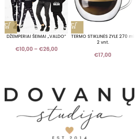
DŽEMPERIAI ŠEIMAI „VALDO“
TERMO STIKLINĖS ZYLE 270 ml
2 vnt.
€
10,00
–
€
26,00
Price range: €10,00 through
€
17,00
€26,00