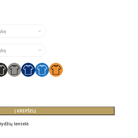
e range: €10,00 through €26,00
Į KREPŠELĮ
Dydžių lentelė