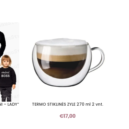
I – LADY“
TERMO STIKLINĖS ZYLE 270 ml 2 vnt.
Į KREPŠELĮ
PASIRI
Price
€
17,00
range: