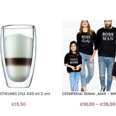
TIKLINĖS ZYLE 440 ml 2 vnt.
DŽEMPERIAI ŠEIMAI „MAN – MIN
PASIRINKTI SAVYBES
€
15,50
€
10,00
–
€
26,00