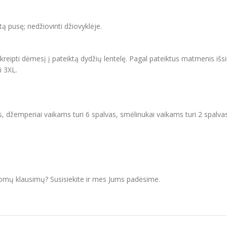
itą pusę; nedžiovinti džiovyklėje.
ipti dėmesį į pateiktą dydžių lentelę. Pagal pateiktus matmenis išsir
i 3XL.
, džemperiai vaikams turi 6 spalvas, smėlinukai vaikams turi 2 spalva
domų klausimų? Susisiekite ir mes Jums padėsime.