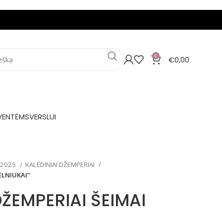
0
€
0,00
VENTĖMS
VERSLUI
 2025
KALĖDINIAI DŽEMPERIAI
ELNIUKAI“
DŽEMPERIAI ŠEIMAI