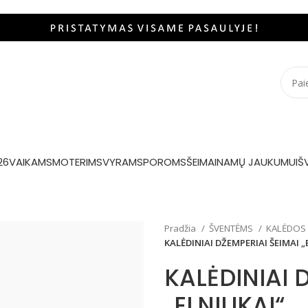
26
VAIKAMS
MOTERIMS
VYRAMS
POROMS
ŠEIMAI
NAMŲ JAUKUMUI
Š
Pradžia
ŠVENTĖMS
KALĖDOS
KALĖDINIAI DŽEMPERIAI ŠEIMAI „
KALĖDINIAI 
„ELNIUKAI“