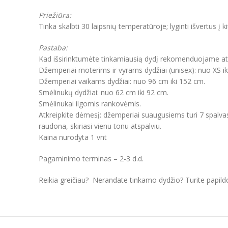
Priežiūra:
Tinka skalbti 30 laipsnių temperatūroje; lyginti išvertus į k
Pastaba:
Kad išsirinktumėte tinkamiausią dydį rekomenduojame atkre
Džemperiai moterims ir vyrams dydžiai (unisex): nuo XS ik
Džemperiai vaikams dydžiai: nuo 96 cm iki 152 cm.
Smėlinukų dydžiai: nuo 62 cm iki 92 cm.
Smėlinukai ilgomis rankovėmis.
Atkreipkite dėmesį: džemperiai suaugusiems turi 7 spalvas
raudona, skiriasi vienu tonu atspalviu.
Kaina nurodyta 1 vnt
Pagaminimo terminas – 2-3 d.d.
Reikia greičiau? Nerandate tinkamo dydžio? Turite papil