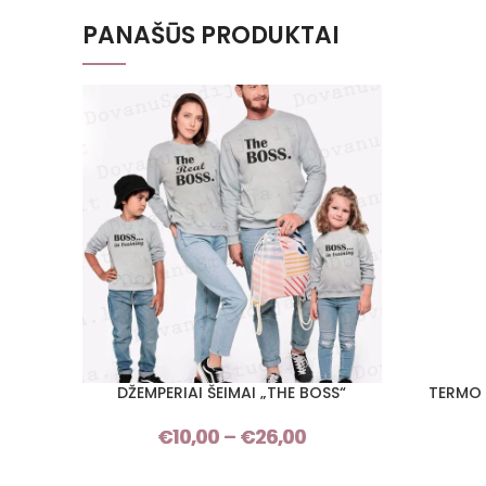
PANAŠŪS PRODUKTAI
DŽEMPERIAI ŠEIMAI „THE BOSS“
TERMO S
PASIRINKTI SAVYBES
Į KREPŠELĮ
€
10,00
–
€
26,00
Price
range: