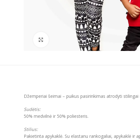
Padidinti
Džemperiai šeimai – puikus pasirinkimas atrodyti stilinga
Sudėtis:
50% medvilnė ir 50% poliesteris.
Stilius:
Pakietinta apykaklė. Su elastanu rankogaliai, apykaklė ir 