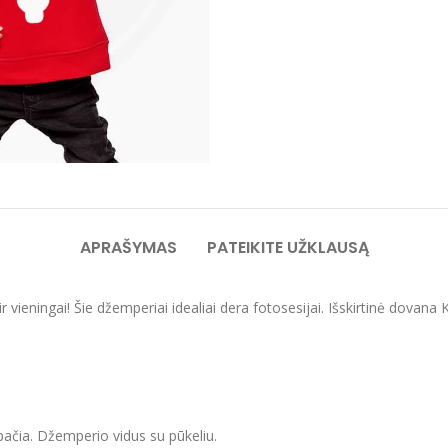
APRAŠYMAS
PATEIKITE UŽKLAUSĄ
i ir vieningai! Šie džemperiai idealiai dera fotosesijai. Išskirtinė 
apačia. Džemperio vidus su pūkeliu.