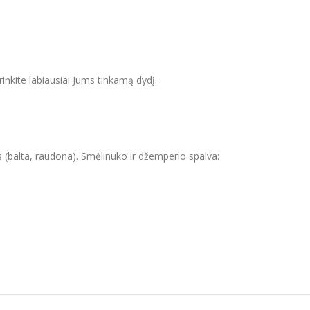
inkite labiausiai Jums tinkamą dydį.
s (balta, raudona). Smėlinuko ir džemperio spalva: