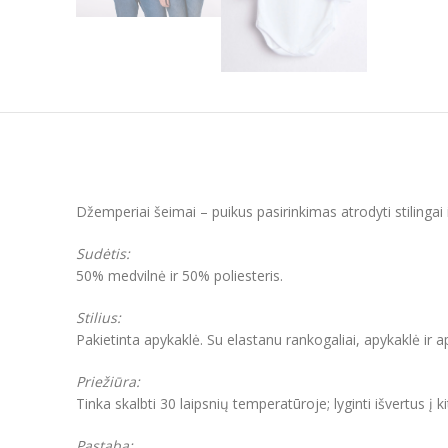
Džemperiai šeimai – puikus pasirinkimas atrodyti stilinga
Sudėtis:
50% medvilnė ir 50% poliesteris.
Stilius:
Pakietinta apykaklė. Su elastanu rankogaliai, apykaklė ir 
Priežiūra:
Tinka skalbti 30 laipsnių temperatūroje; lyginti išvertus į k
Pastaba: