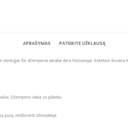
APRAŠYMAS
PATEIKITE UŽKLAUSĄ
i ir vieningai! Šie džemperiai idealiai dera fotosesijai. Išskirtinė 
apačia. Džemperio vidus su pūkeliu.
itą pusę; nedžiovinti džiovyklėje.