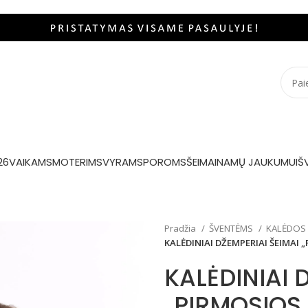
26
VAIKAMS
MOTERIMS
VYRAMS
POROMS
ŠEIMAI
NAMŲ JAUKUMUI
Š
Pradžia
ŠVENTĖMS
KALĖDOS
KALĖDINIAI DŽEMPERIAI ŠEIMAI
KALĖDINIAI 
„PIRMOSIOS