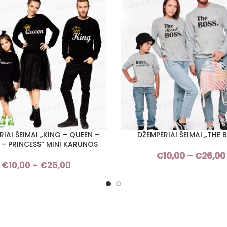
IAI ŠEIMAI „KING – QUEEN –
DŽEMPERIAI ŠEIMAI „THE 
I SAVYBES
PASIRINKTI SAVYBES
 – PRINCESS“ MINI KARŪNOS
€
10,00
–
€
26,00
€
10,00
–
€
26,00
Price
range:
€10,00
through
€26,00