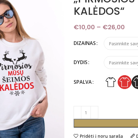
KALĖDOS“
€
10,00
–
€
26,00
Pric
DIZAINAS
DYDIS
SPALVA
Pridėti į norų sąrašą