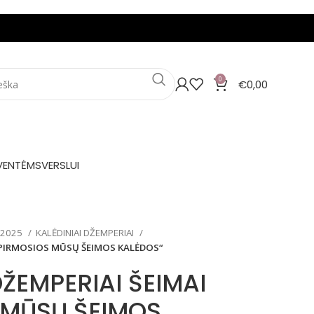
0
€
0,00
VENTĖMS
VERSLUI
 2025
KALĖDINIAI DŽEMPERIAI
 „PIRMOSIOS MŪSŲ ŠEIMOS KALĖDOS“
DŽEMPERIAI ŠEIMAI
 MŪSŲ ŠEIMOS