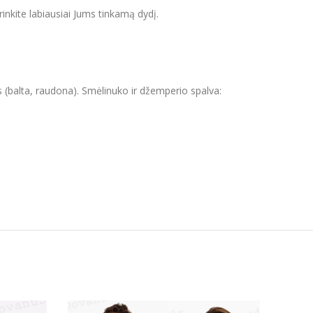
inkite labiausiai Jums tinkamą dydį.
s (balta, raudona). Smėlinuko ir džemperio spalva: