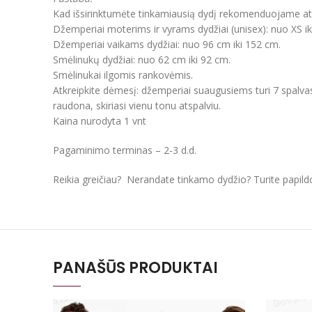
Kad išsirinktumėte tinkamiausią dydį rekomenduojame atkre
Džemperiai moterims ir vyrams dydžiai (unisex): nuo XS ik
Džemperiai vaikams dydžiai: nuo 96 cm iki 152 cm.
Smėlinukų dydžiai: nuo 62 cm iki 92 cm.
Smėlinukai ilgomis rankovėmis.
Atkreipkite dėmesį: džemperiai suaugusiems turi 7 spalvas
raudona, skiriasi vienu tonu atspalviu.
Kaina nurodyta 1 vnt
Pagaminimo terminas – 2-3 d.d.
Reikia greičiau? Nerandate tinkamo dydžio? Turite papil
PANAŠŪS PRODUKTAI