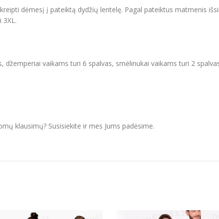
ipti dėmesį į pateiktą dydžių lentelę. Pagal pateiktus matmenis išsir
i 3XL.
, džemperiai vaikams turi 6 spalvas, smėlinukai vaikams turi 2 spalva
domų klausimų? Susisiekite ir mes Jums padėsime.