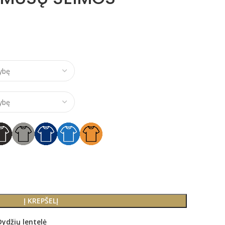
e range: €10,00 through €26,00
Į KREPŠELĮ
Dydžių lentelė