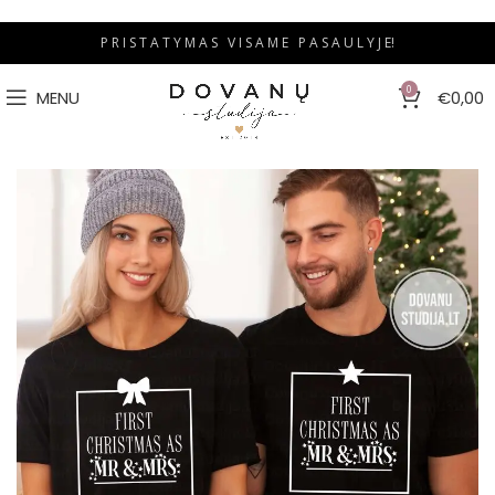
P R I S T A T Y M A S V I S A M E P A S A U L Y J E!
0
MENU
€
0,00