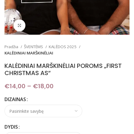
Padidinti
Pradžia
ŠVENTĖMS
KALĖDOS 2025
KALĖDINIAI MARŠKINĖLIAI
KALĖDINIAI MARŠKINĖLIAI POROMS „FIRST
CHRISTMAS AS“
€
14,00
–
€
18,00
Price range: €14,00
through €18,00
DIZAINAS
DYDIS