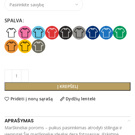
SPALVA
Į KREPŠELĮ
Pridėti į norų sąrašą
Dydžių lentelė
APRAŠYMAS
Marškinėliai poroms – puikus pasirinkimas atrodyti stilingai ir
vieningai! Šie marškinėliai idealiai dera fotosesijai. Išskirtinė