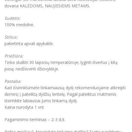
dovana KALĖDOMS, NAUJIESIEMS METAMS.
Sudėtis:
100% medvilnė.
Stilius:
pakietinta apvali apykaklė.
Priežiūra:
Tinka skalbti 30 laipsnių temperatūroje; lyginti išvertus į kitą
pusę; nedžiovinti džiovyklėje.
Pastaba:
Kad išsirinktumėte tinkamiausią dydį rekomenduojame atkreipti
dėmesį į pateiktą dydžių lentelę. Pagal pateiktus matmenis
išsirinkite labiausiai Jums tinkamą dydį.
Kaina nurodyta 1 vnt
Pagaminimo terminas – 2-3 d.d.
Reikia greičiau? Nerandate tinkamo dydžio? Turite papildomų