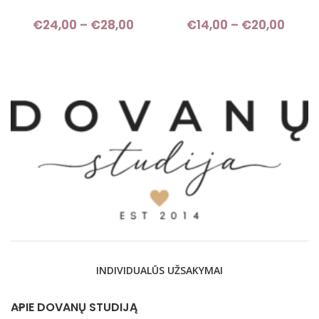
€
24,00
–
€
28,00
Price range: €24,00 through
€
14,00
–
€
20,00
Pri
€28,00
rang
€14,
thro
€20,
INDIVIDUALŪS UŽSAKYMAI
APIE DOVANŲ STUDIJĄ