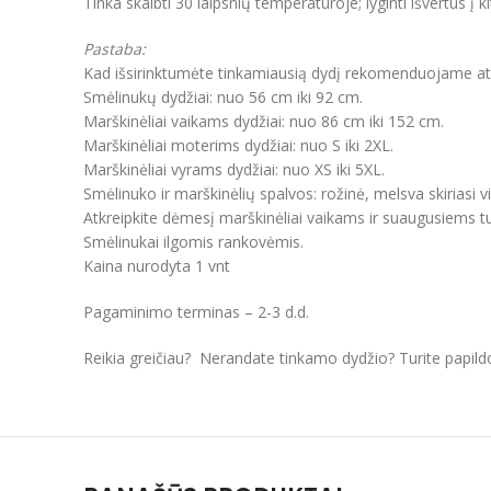
Tinka skalbti 30 laipsnių temperatūroje; lyginti išvertus į k
Pastaba:
Kad išsirinktumėte tinkamiausią dydį rekomenduojame atkre
Smėlinukų dydžiai: nuo 56 cm iki 92 cm.
Marškinėliai vaikams dydžiai: nuo 86 cm iki 152 cm.
Marškinėliai moterims dydžiai: nuo S iki 2XL.
Marškinėliai vyrams dydžiai: nuo XS iki 5XL.
Smėlinuko ir marškinėlių spalvos: rožinė, melsva skiriasi v
Atkreipkite dėmesį marškinėliai vaikams ir suaugusiems tur
Smėlinukai ilgomis rankovėmis.
Kaina nurodyta 1 vnt
Pagaminimo terminas – 2-3 d.d.
Reikia greičiau? Nerandate tinkamo dydžio? Turite papil