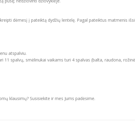
itą pusę; nedžiovinti džiovyklėje.
ipti dėmesį į pateiktą dydžių lentelę. Pagal pateiktus matmenis išsir
ienu atspalviu.
i 11 spalvų, smėlinukai vaikams turi 4 spalvas (balta, raudona, rožinė
domų klausimų? Susisiekite ir mes Jums padėsime.