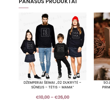
PANAŠŪS PRODUKTAI
DŽEMPERIAI ŠEIMAI „02 DUKRYTĖ –
SOJ
PASIRINKTI SAVYBES
PASIRINKT
SŪNELIS – TĖTIS – MAMA“
PIRM
€
10,00
–
€
26,00
Price
range:
€10,00