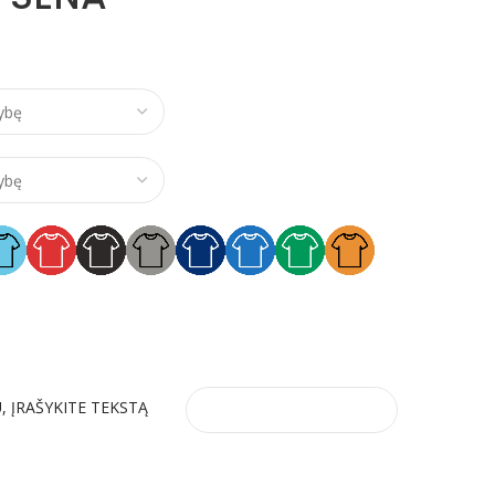
e range: €11,00 through €18,00
, ĮRAŠYKITE TEKSTĄ