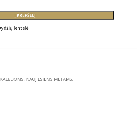
Į KREPŠELĮ
Dydžių lentelė
ė dovana KALĖDOMS, NAUJIESIEMS METAMS.