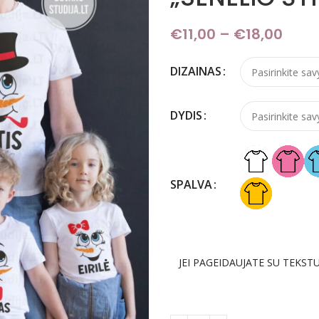
€
11,00
–
€
18,00
Pric
DIZAINAS
DYDIS
SPALVA
JEI PAGEIDAUJATE SU TEKSTU