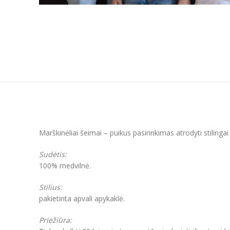
Marškinėliai šeimai – puikus pasirinkimas atrodyti stiling
Sudėtis:
100% medvilnė.
Stilius:
pakietinta apvali apykaklė.
Priežiūra: