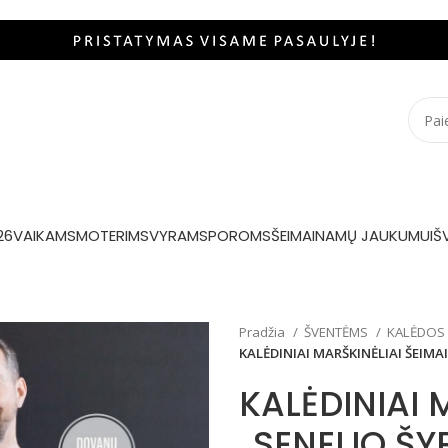
26
VAIKAMS
MOTERIMS
VYRAMS
POROMS
ŠEIMAI
NAMŲ JAUKUMUI
Š
Pradžia
ŠVENTĖMS
KALĖDOS
KALĖDINIAI MARŠKINĖLIAI ŠEIMA
KALĖDINIAI 
„SENELIO ŠY