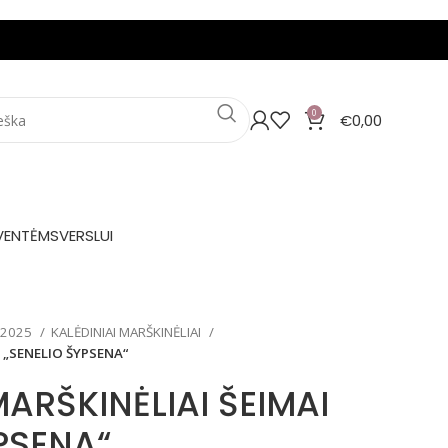
0
€
0,00
VENTĖMS
VERSLUI
 2025
KALĖDINIAI MARŠKINĖLIAI
I „SENELIO ŠYPSENA“
MARŠKINĖLIAI ŠEIMAI
PSENA“