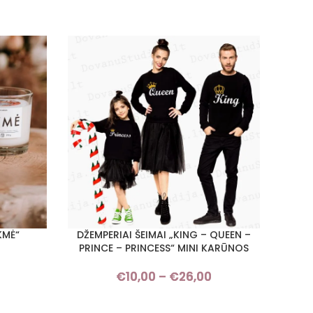
KMĖ“
DŽEMPERIAI ŠEIMAI „KING – QUEEN –
DŽEMPE
PASIRINKTI SAVYBES
PASIRI
PRINCE – PRINCESS“ MINI KARŪNOS
€
10,00
–
€
26,00
Price
range:
€10,00