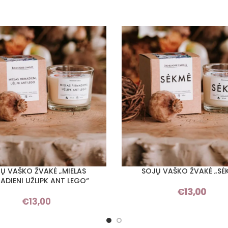
Ų VAŠKO ŽVAKĖ „MIELAS
SOJŲ VAŠKO ŽVAKĖ „SĖ
I SAVYBES
PASIRINKTI SAVYBES
ADIENI UŽLIPK ANT LEGO“
€
13,00
€
13,00