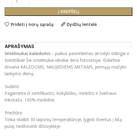
Į KREPŠELĮ
Pridėti į norų sąrašą
Dydžių lentelė
APRAŠYMAS
Smėlinukai kalėdoms
– puikus pasirinkimas atrodyti stilingai ir
šventiškai! Šie smėlinukai idealiai dera fotosesijai. Išskirtinė
dovana KALĖDOMS, NAUJIESIEMS METAMS, pirmąją mažylio
lankymo dieną.
Sudėtis:
Pagaminta iš sertifikuoto, kokybiško, minkšto ir švelnaus
trikotažo. 100% medvilnė.
Priežiūra:
Tinka skalbti 30 laipsnių temperatūroje; lyginti išvertus į kitą
pusę; nedžiovinti džiovyklėje.