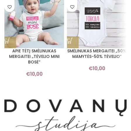
APIE TĖTĮ SMĖLINUKAS
SMĖLINUKAS MERGAITEI „50%
MERGAITEI „TĖVELIO MINI
MAMYTĖS-50% TĖVELIO“
BOSĖ“
€
10,00
€
10,00