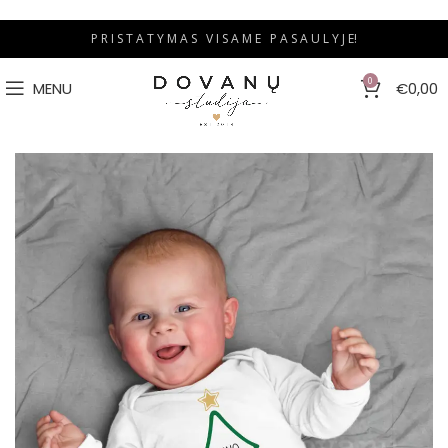
P R I S T A T Y M A S V I S A M E P A S A U L Y J E!
0
MENU
€
0,00