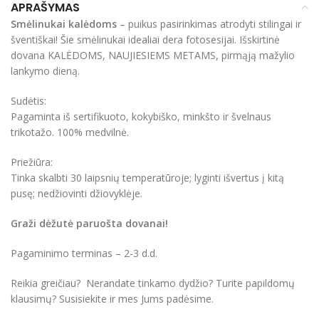
APRAŠYMAS
Smėlinukai kalėdoms
– puikus pasirinkimas atrodyti stilingai ir
šventiškai! Šie smėlinukai idealiai dera fotosesijai. Išskirtinė
dovana KALĖDOMS, NAUJIESIEMS METAMS, pirmąją mažylio
lankymo dieną.
Sudėtis:
Pagaminta iš sertifikuoto, kokybiško, minkšto ir švelnaus
trikotažo. 100% medvilnė.
Priežiūra:
Tinka skalbti 30 laipsnių temperatūroje; lyginti išvertus į kitą
pusę; nedžiovinti džiovyklėje.
Graži dėžutė paruošta dovanai!
Pagaminimo terminas – 2-3 d.d.
Reikia greičiau? Nerandate tinkamo dydžio? Turite papildomų
klausimų? Susisiekite ir mes Jums padėsime.