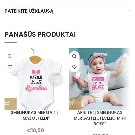
PATEIKITE UŽKLAUSĄ
PANAŠŪS PRODUKTAI
SMĖLINUKAS MERGAITEI
APIE TĖTĮ SMĖLINUKAS
„MAŽOJI LEDI“
MERGAITEI „TĖVELIO MINI
BOSĖ“
€
10,00