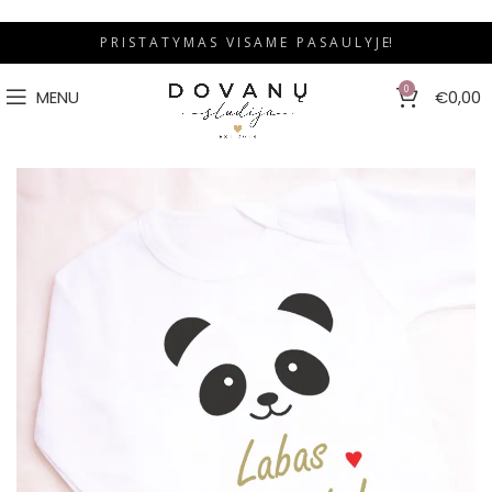
P R I S T A T Y M A S V I S A M E P A S A U L Y J E!
0
MENU
€
0,00