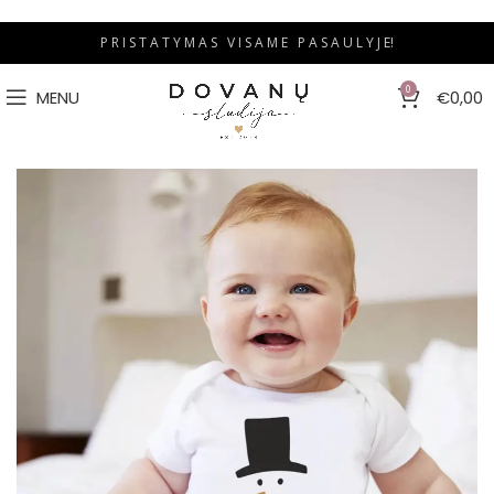
P R I S T A T Y M A S V I S A M E P A S A U L Y J E!
0
MENU
€
0,00