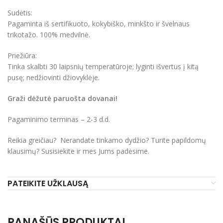
Sudėtis:
Pagaminta iš sertifikuoto, kokybiško, minkšto ir švelnaus
trikotažo. 100% medvilnė.
Priežiūra:
Tinka skalbti 30 laipsnių temperatūroje; lyginti išvertus į kitą
pusę; nedžiovinti džiovyklėje.
Graži dėžutė paruošta dovanai!
Pagaminimo terminas – 2-3 d.d.
Reikia greičiau? Nerandate tinkamo dydžio? Turite papildomų
klausimų? Susisiekite ir mes Jums padėsime.
PATEIKITE UŽKLAUSĄ
PANAŠŪS PRODUKTAI