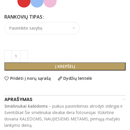
RANKOVIŲ TIPAS
Į KREPŠELĮ
Pridėti į norų sąrašą
Dydžių lentelė
APRAŠYMAS
Smėlinukai kalėdoms
– puikus pasirinkimas atrodyti stilingai ir
šventiškai! Šie smėlinukai idealiai dera fotosesijai. Išskirtinė
dovana KALĖDOMS, NAUJIESIEMS METAMS, pirmąją mažylio
lankymo dieną.