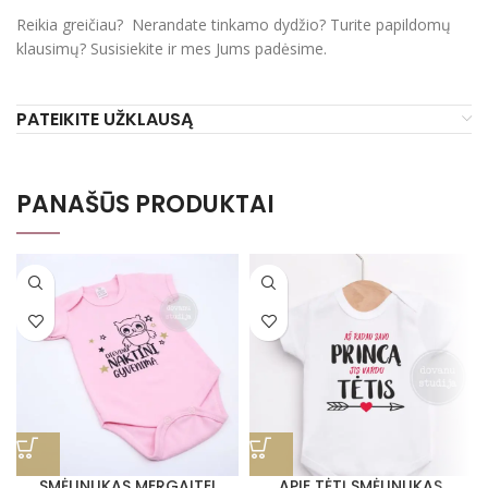
Reikia greičiau? Nerandate tinkamo dydžio? Turite papildomų
klausimų? Susisiekite ir mes Jums padėsime.
PATEIKITE UŽKLAUSĄ
PANAŠŪS PRODUKTAI
SMĖLINUKAS MERGAITEI
APIE TĖTĮ SMĖLINUKAS