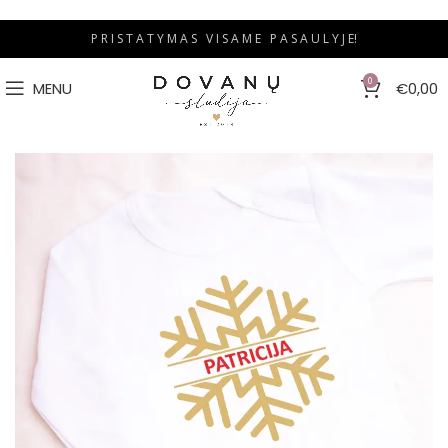
P R I S T A T Y M A S V I S A M E P A S A U L Y J E!
0
MENU
€
0,00