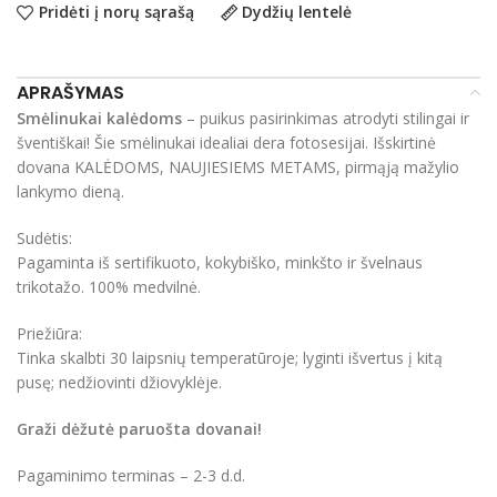
Pridėti į norų sąrašą
Dydžių lentelė
APRAŠYMAS
Smėlinukai kalėdoms
– puikus pasirinkimas atrodyti stilingai ir
šventiškai! Šie smėlinukai idealiai dera fotosesijai. Išskirtinė
dovana KALĖDOMS, NAUJIESIEMS METAMS, pirmąją mažylio
lankymo dieną.
Sudėtis:
Pagaminta iš sertifikuoto, kokybiško, minkšto ir švelnaus
trikotažo. 100% medvilnė.
Priežiūra:
Tinka skalbti 30 laipsnių temperatūroje; lyginti išvertus į kitą
pusę; nedžiovinti džiovyklėje.
Graži dėžutė paruošta dovanai!
Pagaminimo terminas – 2-3 d.d.