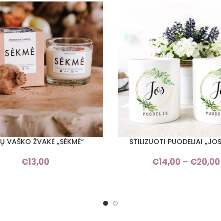
Ų VAŠKO ŽVAKĖ „SĖKMĖ“
STILIZUOTI PUODELIAI „JOS
I SAVYBES
PASIRINKTI SAVYBES
€
13,00
€
14,00
–
€
20,00