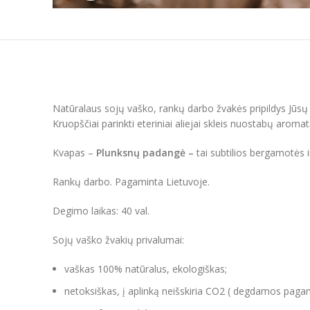
Natūralaus sojų vaško, rankų darbo žvakės pripildys Jūs
Kruopščiai parinkti eteriniai aliejai skleis nuostabų arom
Kvapas –
Plunksnų padangė –
tai subtilios bergamotės i
Rankų darbo. Pagaminta Lietuvoje.
Degimo laikas: 40 val.
Sojų vaško žvakių privalumai:
vaškas 100% natūralus, ekologiškas;
netoksiškas, į aplinką neišskiria CO2 ( degdamos paga