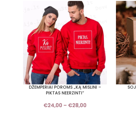
DŽEMPERIAI POROMS „KĄ MISLINI –
SOJ
PASIRINKTI SAVYBES
PASIRINKT
PIKTAS NEERZINTI“
€
24,00
–
€
28,00
Price
range:
€24,00
through
€28,00