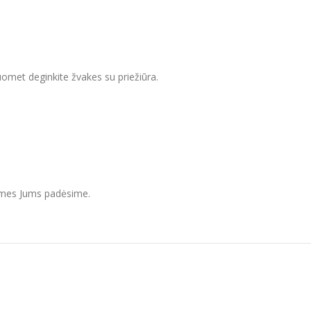
suomet deginkite žvakes su priežiūra.
r mes Jums padėsime.