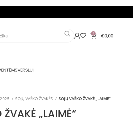
0
€
0,00
VENTĖMS
VERSLUI
 2025
SOJŲ VAŠKO ŽVAKĖS
SOJŲ VAŠKO ŽVAKĖ „LAIMĖ“
 ŽVAKĖ „LAIMĖ“