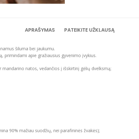
APRAŠYMAS
PATEIKITE UŽKLAUSĄ
ų namus šiluma bei jaukumu.
atą, primindami apie gražiausius gyvenimo įvykius.
r mandarino natos, vedančios į išskirtinį gėlių dvelksmą;
mina 90% mažiau suodžių, nei parafininės žvakės);