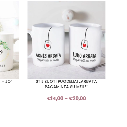
 – JO“
STILIZUOTI PUODELIAI „ARBATA
PASIRINKTI SAVYBES
PAGAMINTA SU MEILE“
DŽEMP
PASIRI
Price
€
14,00
–
€
20,00
Price
range:
range:
€14,00
€14,00
through
through
€20,00
€20,00