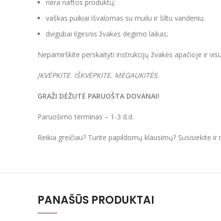
nėra naftos produktų;
vaškas puikiai išvalomas su muilu ir šiltu vandeniu;
dvigubai ilgesnis žvakės degimo laikas;
Nepamirškite perskaityti instrukcijų žvakės apačioje ir vi
ĮKVĖPKITE. IŠKVĖPKITE. MĖGAUKITĖS.
GRAŽI DĖŽUTĖ PARUOŠTA DOVANAI!
Paruošimo terminas – 1-3 d.d.
Reikia greičiau? Turite papildomų klausimų? Susisiekite i
PANAŠŪS PRODUKTAI