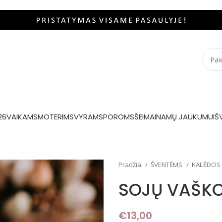
26
VAIKAMS
MOTERIMS
VYRAMS
POROMS
ŠEIMAI
NAMŲ JAUKUMUI
Š
Pradžia
ŠVENTĖMS
KALĖDOS
SOJŲ VAŠKO
€
13,00