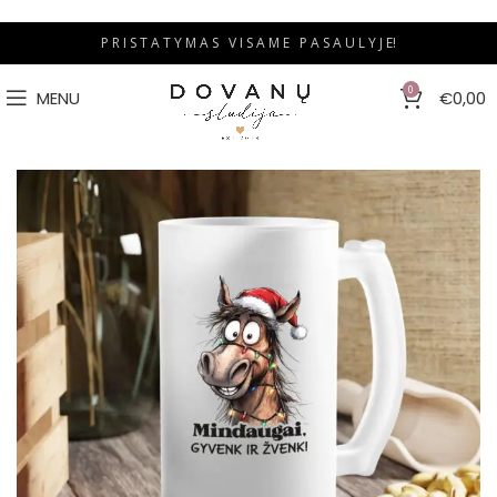
P R I S T A T Y M A S V I S A M E P A S A U L Y J E!
0
MENU
€
0,00