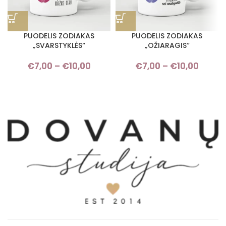
PUODELIS ZODIAKAS
PUODELIS ZODIAKAS
„SVARSTYKLĖS“
„OŽIARAGIS“
€
7,00
–
€
10,00
Price range: €7,00 through
€
7,00
–
€
10,00
Pric
€10,00
rang
€7,0
throu
€10,