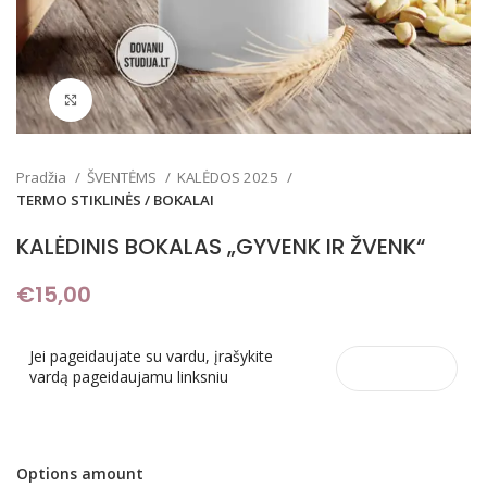
Padidinti
Pradžia
ŠVENTĖMS
KALĖDOS 2025
TERMO STIKLINĖS / BOKALAI
KALĖDINIS BOKALAS „GYVENK IR ŽVENK“
€
15,00
Jei pageidaujate su vardu, įrašykite
vardą pageidaujamu linksniu
Options amount