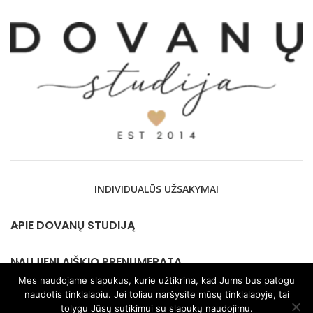
INDIVIDUALŪS UŽSAKYMAI
APIE DOVANŲ STUDIJĄ
NAUJIENLAIŠKIO PRENUMERATA
Mes naudojame slapukus, kurie užtikrina, kad Jums bus patogu
naudotis tinklalapiu. Jei toliau naršysite mūsų tinklalapyje, tai
KONTAKTAI
tolygu Jūsų sutikimui su slapukų naudojimu.