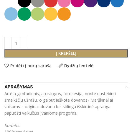
Į KREPŠELĮ
Pridėti į norų sąrašą
Dydžių lentelė
APRAŠYMAS
Artėja gimtadienis, atostogos, fotosesija, norite nustebinti
šmaikščiu užrašu, o galbūt ieškote dovanos? Marškinėliai
vaikams – originali dovana bei stilinga išskirtinė apranga
papuošti vaikučius įvairioms progoms.
Sudėtis:
100% medvilnė.