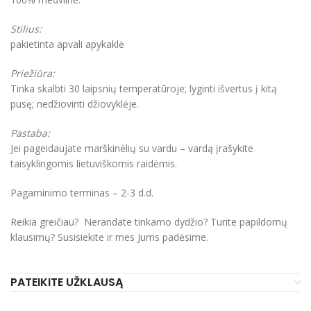
Stilius:
pakietinta apvali apykaklė
Priežiūra:
Tinka skalbti 30 laipsnių temperatūroje; lyginti išvertus į kitą
pusę; nedžiovinti džiovyklėje.
Pastaba:
Jei pageidaujate marškinėlių su vardu – vardą įrašykite
taisyklingomis lietuviškomis raidėmis.
Pagaminimo terminas – 2-3 d.d.
Reikia greičiau? Nerandate tinkamo dydžio? Turite papildomų
klausimų? Susisiekite ir mes Jums padėsime.
PATEIKITE UŽKLAUSĄ