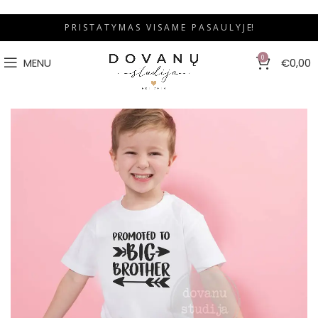
P R I S T A T Y M A S V I S A M E P A S A U L Y J E!
0
MENU
€
0,00