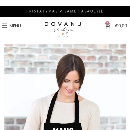
P R I S T A T Y M A S V I S A M E P A S A U L Y J E!
0
MENU
€
0,00