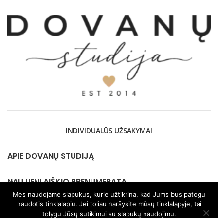
INDIVIDUALŪS UŽSAKYMAI
APIE DOVANŲ STUDIJĄ
NAUJIENLAIŠKIO PRENUMERATA
Mes naudojame slapukus, kurie užtikrina, kad Jums bus patogu
naudotis tinklalapiu. Jei toliau naršysite mūsų tinklalapyje, tai
KONTAKTAI
tolygu Jūsų sutikimui su slapukų naudojimu.