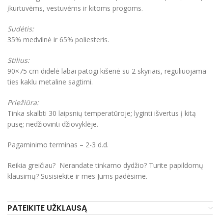
įkurtuvėms, vestuvėms ir kitoms progoms.
Sudėtis:
35% medvilnė ir 65% poliesteris.
Stilius:
90×75 cm didelė labai patogi kišenė su 2 skyriais, reguliuojama
ties kaklu metaline sagtimi.
Priežiūra:
Tinka skalbti 30 laipsnių temperatūroje; lyginti išvertus į kitą
pusę; nedžiovinti džiovyklėje.
Pagaminimo terminas – 2-3 d.d.
Reikia greičiau? Nerandate tinkamo dydžio? Turite papildomų
klausimų? Susisiekite ir mes Jums padėsime.
PATEIKITE UŽKLAUSĄ