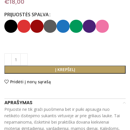
€
18,00
PRIJUOSTĖS SPALVA
Į KREPŠELĮ
Pridėti į norų sąrašą
APRAŠYMAS
Prijuostė ne tik graži puošmena bet ir puiki apsauga nuo
netikėto išsitepimo sukantis virtuvėje ar prie griliaus lauke. Tai
nepamainoma, išskirtinė bei praktiška dovana kiekvienai
moteriai gimtadieniui, vardadieniui, mamos dienai, Kalėdoms,