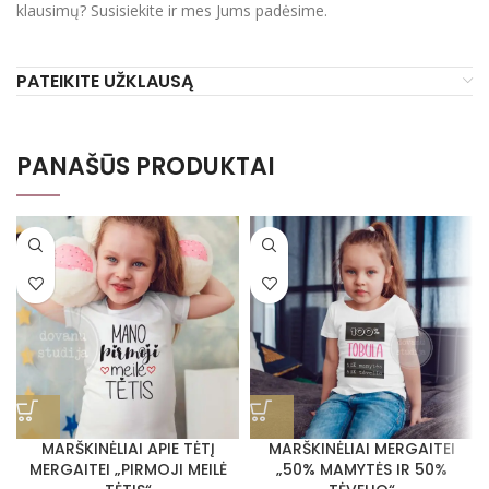
klausimų? Susisiekite ir mes Jums padėsime.
PATEIKITE UŽKLAUSĄ
PANAŠŪS PRODUKTAI
MARŠKINĖLIAI APIE TĖTĮ
MARŠKINĖLIAI MERGAITEI
MERGAITEI „PIRMOJI MEILĖ
„50% MAMYTĖS IR 50%