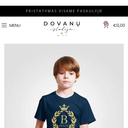
P R I S T A T Y M A S V I S A M E P A S A U L Y J E!
0
MENU
€
0,00