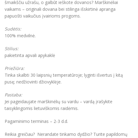
šmaikščiu užrašu, o galbūt ieškote dovanos? Marškinėliai
vaikams – originali dovana bei stilinga išskirtinė apranga
papuošti vaikučius įvairioms progoms.
Sudėtis:
100% medvilnė.
Stilius:
pakietinta apvali apykaklė
Priežiūra:
Tinka skalbti 30 laipsnių temperatūroje; lyginti išvertus į kitą
pusę; nedžiovinti džiovyklėje.
Pastaba:
Jei pageidaujate marškinėlių su vardu – vardą įrašykite
taisyklingomis lietuviškomis raidėmis.
Pagaminimo terminas – 2-3 d.d.
Reikia greičiau? Nerandate tinkamo dydžio? Turite papildomų