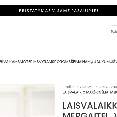
26
VAIKAMS
MOTERIMS
VYRAMS
POROMS
ŠEIMAI
NAMŲ JAUKUMUI
Š
Pradžia
VAIKAMS
LAISVALAIK
LAISVALAIKIO MARŠKINĖLIAI MERG
LAISVALAIKI
MERGAITEI „