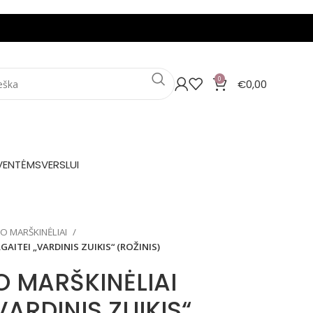
0
€
0,00
VENTĖMS
VERSLUI
IO MARŠKINĖLIAI
AITEI „VARDINIS ZUIKIS“ (ROŽINIS)
O MARŠKINĖLIAI
VARDINIS ZUIKIS“