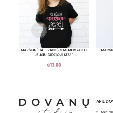
MARŠKINĖLIAI PRANEŠIMAS MERGAITEI
MARŠKI
PASIRINKTI SAVYBES
PASIRINKT
„BŪSIU DIDŽIOJI SESĖ“
€
13,00
APIE DO
Apie m