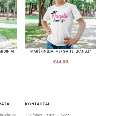
ARDINIAI
MARŠKINĖLIAI MERGAITEI „PANELĖ“
MA
PASIRINKTI SAVYBES
PASIRI
€
14,00
RATA
KONTAKTAI
 kolekcijas
Telefonas:
+37060806227