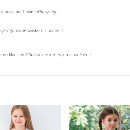
itą pusę; nedžiovinti džiovyklėje.
isyklingomis lietuviškomis raidėmis.
domų klausimų? Susisiekite ir mes Jums padėsime.