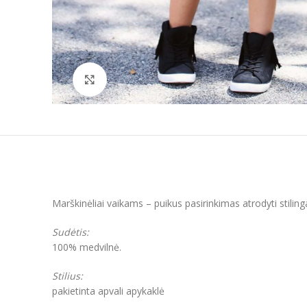
Padidinti
Marškinėliai vaikams – puikus pasirinkimas atrodyti stilingai
Sudėtis:
100% medvilnė.
Stilius:
pakietinta apvali apykaklė