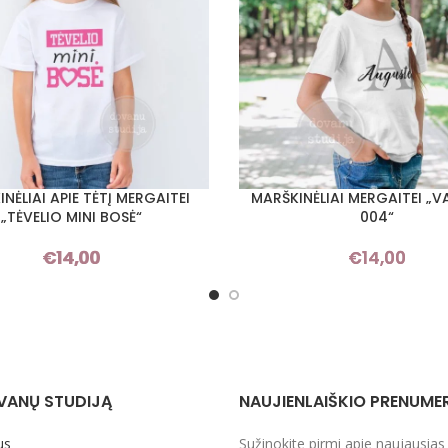
NĖLIAI APIE TĖTĮ MERGAITEI
MARŠKINĖLIAI MERGAITEI „V
I SAVYBES
PASIRINKTI SAVYBES
„TĖVELIO MINI BOSĖ“
004“
€
14,00
€
14,00
VANŲ STUDIJĄ
NAUJIENLAIŠKIO PRENUME
us
Sužinokite pirmi apie naujausias