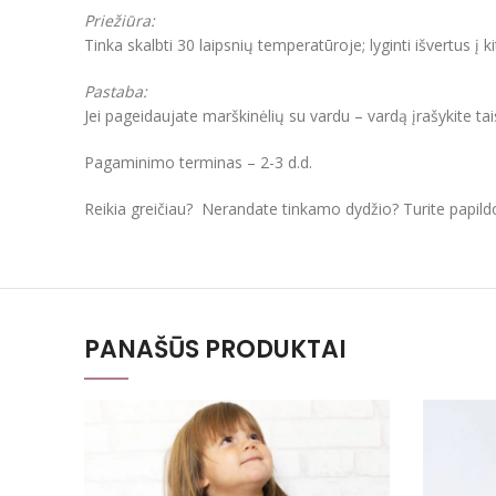
Priežiūra:
Tinka skalbti 30 laipsnių temperatūroje; lyginti išvertus į k
Pastaba:
Jei pageidaujate marškinėlių su vardu – vardą įrašykite ta
Pagaminimo terminas – 2-3 d.d.
Reikia greičiau? Nerandate tinkamo dydžio? Turite papil
PANAŠŪS PRODUKTAI