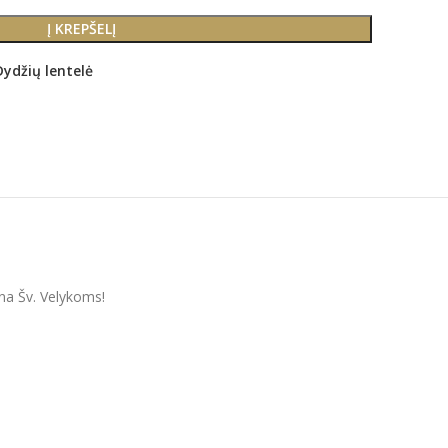
Į KREPŠELĮ
Dydžių lentelė
vana Šv. Velykoms!