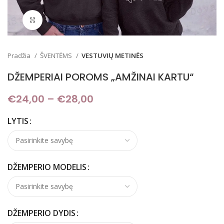
Padidinti
Pradžia
ŠVENTĖMS
VESTUVIŲ METINĖS
DŽEMPERIAI POROMS „AMŽINAI KARTU“
€
24,00
–
€
28,00
Price range: €24,00
through €28,00
LYTIS
DŽEMPERIO MODELIS
DŽEMPERIO DYDIS