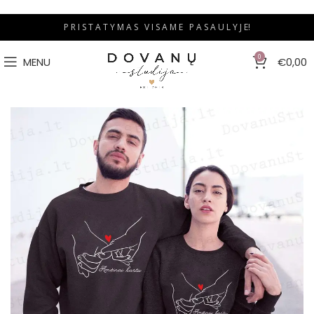
P R I S T A T Y M A S V I S A M E P A S A U L Y J E!
0
MENU
€
0,00