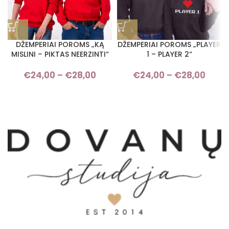
DŽEMPERIAI POROMS „KĄ
DŽEMPERIAI POROMS „PLAYER
MISLINI – PIKTAS NEERZINTI“
1 – PLAYER 2“
€
24,00
–
€
28,00
Price range: €24,00 through
€
24,00
–
€
28,00
Pri
€28,00
rang
€24,
thro
€28,