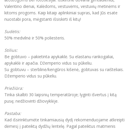
Valentino dienai, Kalėdoms, vestuvėms, vestuvių metinėms ir
kitoms progoms. Kaip kitaip aplinkiniai supras, kad Jūs esate
nuostabi pora, mėgstanti išsiskirti iš kitų!
Sudėtis:
50% medvilnė ir 50% poliesteris.
Stilius:
Be gobtuvo – pakietinta apykaklė. Su elastanu rankogaliai,
apykaklė ir apačia. Džemperio vidus su pūkeliu.
Su gobtuvu – sterblinė/kengūros kišenė, gobtuvas su raišteliais.
Džemperio vidus su pūkeliu.
Priežiūra:
Tinka skalbti 30 laipsnių temperatūroje; lyginti išvertus į kitą
pusę; nedžiovinti džiovyklėje.
Pastaba:
Kad išsirinktumėte tinkamiausią dydį rekomenduojame atkreipti
dėmesį į pateiktą dydžių lentelę. Pagal pateiktus matmenis