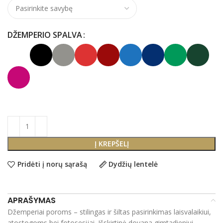
DŽEMPERIO SPALVA
Į KREPŠELĮ
Pridėti į norų sąrašą
Dydžių lentelė
APRAŠYMAS
Džemperiai poroms – stilingas ir šiltas pasirinkimas laisvalaikiui,
atostogoms bei fotosesijai. Išskirtinė dovana gimtadieniui,