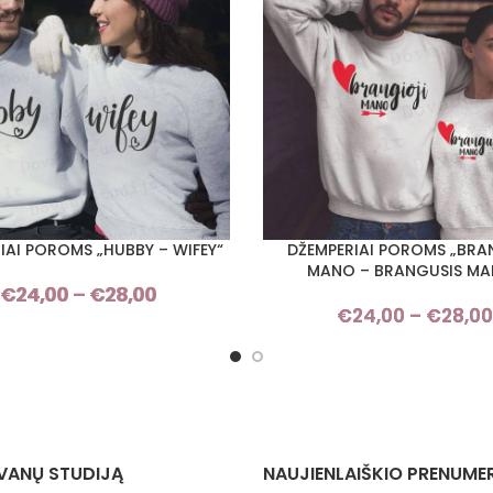
IAI POROMS „HUBBY – WIFEY“
DŽEMPERIAI POROMS „BRA
I SAVYBES
PASIRINKTI SAVYBES
MANO – BRANGUSIS MA
€
24,00
–
€
28,00
Price
€
24,00
–
€
28,00
range:
€24,00
through
€28,00
VANŲ STUDIJĄ
NAUJIENLAIŠKIO PRENUME