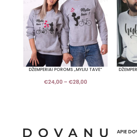
DŽEMPERIAI POROMS „MYLIU TAVE“
DŽEMPER
PASIRINKTI SAVYBES
PASIRINKT
€
24,00
–
€
28,00
Price
range:
€24,00
through
€28,00
APIE DO