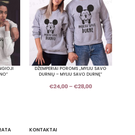
NGIOJI
DŽEMPERIAI POROMS „MYLIU SAVO
DŽ
PASIRINKTI SAVYBES
PASIRI
NO“
DURNIŲ – MYLIU SAVO DURNĘ“
VA
Price
€
24,00
–
€
28,00
Price
range:
range:
€24,00
€24,00
through
through
€28,00
€28,00
RATA
KONTAKTAI