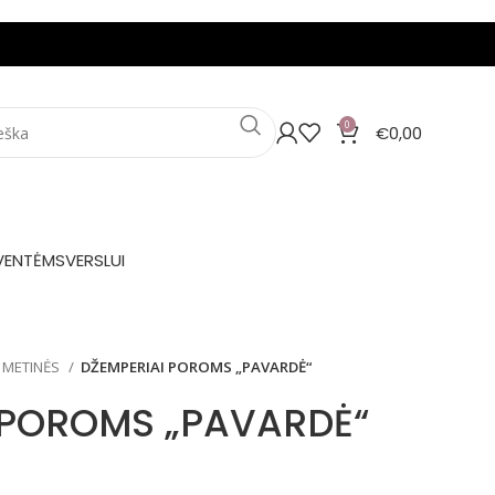
0
€
0,00
VENTĖMS
VERSLUI
 METINĖS
DŽEMPERIAI POROMS „PAVARDĖ“
 POROMS „PAVARDĖ“
ce range: €24,00 through €28,00