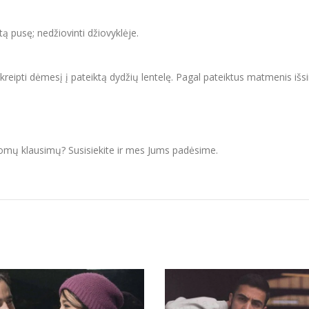
itą pusę; nedžiovinti džiovyklėje.
ipti dėmesį į pateiktą dydžių lentelę. Pagal pateiktus matmenis išsir
domų klausimų? Susisiekite ir mes Jums padėsime.