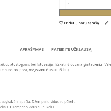
Pridėti į norų sąrašą
APRAŠYMAS
PATEIKITE UŽKLAUSĄ
alaikiui, atostogoms bei fotosesijai. Išskirtinė dovana gimtadieniui, 
e nuostabi pora, mėgstanti išsiskirti iš kitų!
, apykaklė ir apačia. Džemperio vidus su pūkeliu.
eliais. Džemperio vidus su pūkeliu.