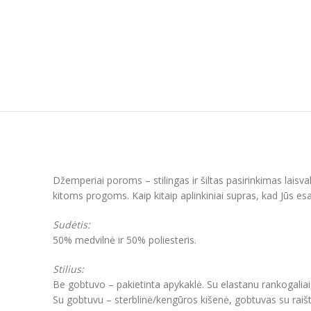
Džemperiai poroms – stilingas ir šiltas pasirinkimas laisv
kitoms progoms. Kaip kitaip aplinkiniai supras, kad Jūs esat
Sudėtis:
50% medvilnė ir 50% poliesteris.
Stilius:
Be gobtuvo – pakietinta apykaklė. Su elastanu rankogaliai
Su gobtuvu – sterblinė/kengūros kišenė, gobtuvas su raišt