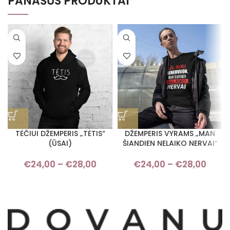
PANAŠŪS PRODUKTAI
TĖČIUI DŽEMPERIS „TĖTIS“
DŽEMPERIS VYRAMS „MAN
(ŪSAI)
ŠIANDIEN NELAIKO NERVAI“
€
24,00
–
€
28,00
Price range: €24,00 through
€
24,00
–
€
28,00
Pri
€28,00
rang
€24,
thro
€28,