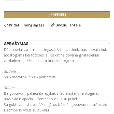
Į KREPŠELĮ
Pridėti į norų sąrašą
Dydžių lentelė
APRAŠYMAS
Džemperiai vyrams – stilingas ir šiltas pasirinkimas laisvalaikiui,
atostogoms bei fotosesijai. Išskirtinė dovana gimtadieniui,
vardadieniui, tėčio dienai ir kitoms progoms.
Sudėtis:
50% medvilnė ir 50% poliesteris.
Stilius:
Be gobtuvo – pakietinta apykaklė. Su elastanu rankogaliai,
apykaklė ir apačia. Džemperio vidus su pūkeliu.
Su gobtuvu – sterblinė/kengūros kišenė, gobtuvas su raišteliais.
Džemperio vidus su pūkeliu.