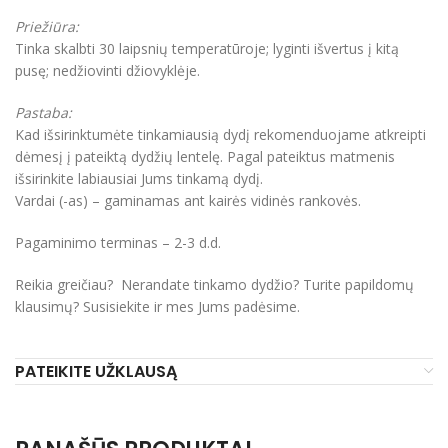
Priežiūra:
Tinka skalbti 30 laipsnių temperatūroje; lyginti išvertus į kitą
pusę; nedžiovinti džiovyklėje.
Pastaba:
Kad išsirinktumėte tinkamiausią dydį rekomenduojame atkreipti
dėmesį į pateiktą dydžių lentelę. Pagal pateiktus matmenis
išsirinkite labiausiai Jums tinkamą dydį.
Vardai (-as) – gaminamas ant kairės vidinės rankovės.
Pagaminimo terminas – 2-3 d.d.
Reikia greičiau? Nerandate tinkamo dydžio? Turite papildomų
klausimų? Susisiekite ir mes Jums padėsime.
PATEIKITE UŽKLAUSĄ