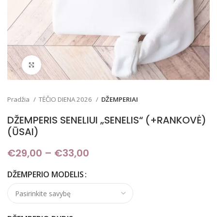
Padidinti
Pradžia
TĖČIO DIENA 2026
DŽEMPERIAI
DŽEMPERIS SENELIUI „SENELIS“ (+RANKOVĖ)
(ŪSAI)
€
29,00
–
€
33,00
Price range: €29,00
through €33,00
DŽEMPERIO MODELIS