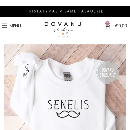
P R I S T A T Y M A S V I S A M E P A S A U L Y J E!
0
MENU
€
0,00