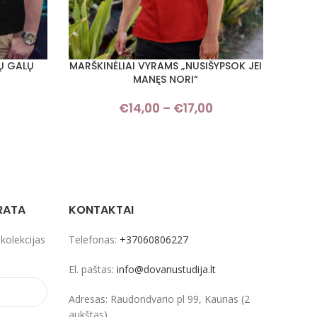
SŲ GALŲ
MARŠKINĖLIAI VYRAMS „NUSIŠYPSOK JEI
MA
PASIRINKTI SAVYBES
PASIRI
MANĘS NORI“
Price
€
14,00
–
€
17,00
Price
range:
range:
€14,00
€14,00
through
through
€17,00
€17,00
RATA
KONTAKTAI
 kolekcijas
Telefonas:
+37060806227
El. paštas:
info@dovanustudija.lt
Adresas: Raudondvario pl 99, Kaunas (2
aukštas)