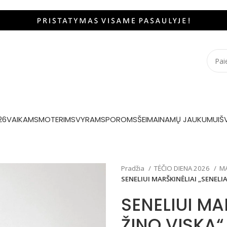
26
VAIKAMS
MOTERIMS
VYRAMS
POROMS
ŠEIMAI
NAMŲ JAUKUMUI
Š
Pradžia
TĖČIO DIENA 2026
MA
SENELIUI MARŠKINĖLIAI „SENELIA
SENELIUI MA
ŽINO VISKĄ“