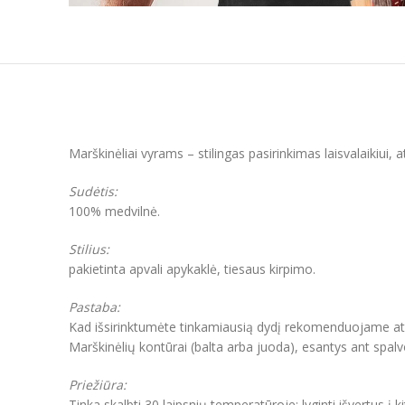
Marškinėliai vyrams – stilingas pasirinkimas laisvalaikiui,
Sudėtis:
100% medvilnė.
Stilius:
pakietinta apvali apykaklė, tiesaus kirpimo.
Pastaba:
Kad išsirinktumėte tinkamiausią dydį rekomenduojame atkre
Marškinėlių kontūrai (balta arba juoda), esantys ant spal
Priežiūra:
Tinka skalbti 30 laipsnių temperatūroje; lyginti išvertus į k