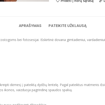
Pridėti į norų sąrašą
APRAŠYMAS
PATEIKITE UŽKLAUSĄ
 atostogoms bei fotosesijai. Išskirtinė dovana gimtadieniui, vardadieniu
ipti dėmesį į pateiktą dydžių lentelę. Pagal pateiktus matmenis išsir
vos ikonos, vaizduoja pagrindinę spaudos spalvą.
itą pusę; nedžiovinti džiovyklėje.