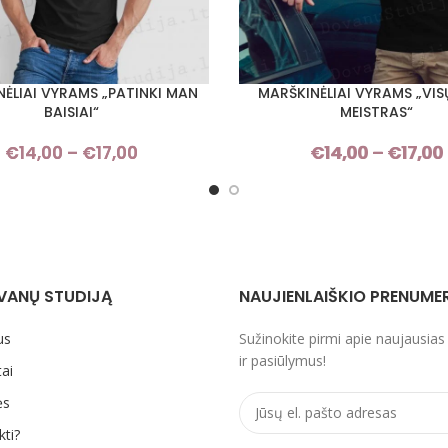
ĖLIAI VYRAMS „PATINKI MAN
MARŠKINĖLIAI VYRAMS „VI
I SAVYBES
PASIRINKTI SAVYBES
BAISIAI“
MEISTRAS“
€
14,00
–
€
17,00
Price
€
14,00
–
€
17,00
range:
€14,00
through
€17,00
VANŲ STUDIJĄ
NAUJIENLAIŠKIO PRENUME
us
Sužinokite pirmi apie naujausias
ir pasiūlymus!
ai
ės
kti?