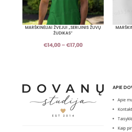
MARŠKINĖLIAI ŽVEJUI „SERIJINIS ŽUVŲ
MARŠKIN
PASIRINKTI SAVYBES
PASIRINKT
ŽUDIKAS“
€
14,00
–
€
17,00
Price
range:
€14,00
through
€17,00
APIE DO
Apie m
Kontakt
Taisykl
Kaip pir