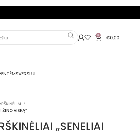
0
€
0,00
VENTĖMS
VERSLUI
RŠKINĖLIAI
I ŽINO VISKĄ“
RŠKINĖLIAI „SENELIAI