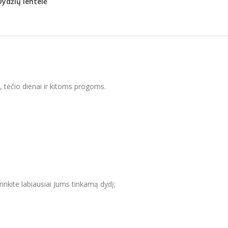
Dydžių lentelė
i, tėčio dienai ir kitoms progoms.
inkite labiausiai Jums tinkamą dydį;