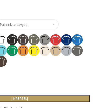
e range: €14,00 through €17,00
Į KREPŠELĮ