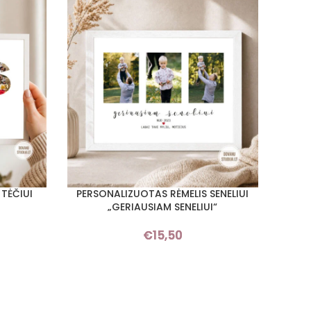
TĖČIUI
PERSONALIZUOTAS RĖMELIS SENELIUI
PER
Į KREPŠELĮ
Į KREPŠ
„GERIAUSIAM SENELIUI“
€
15,50