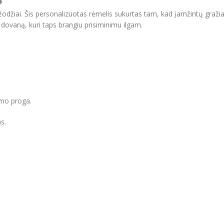

žodžiai. Šis personalizuotas rėmelis sukurtas tam, kad įamžintų gražiau
 dovaną, kuri taps brangiu prisiminimu ilgam.
imo proga.
s.