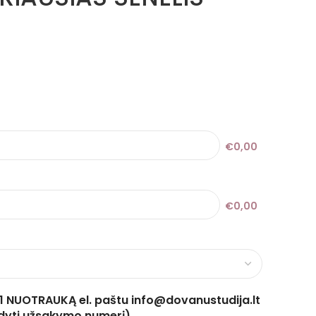
€0,00
€0,00
 1 NUOTRAUKĄ el. paštu info@dovanustudija.lt
odyti užsakymo numerį)