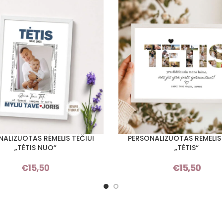
NALIZUOTAS RĖMELIS TĖČIUI
PERSONALIZUOTAS RĖMELIS 
Į KREPŠELĮ
„TĖTIS NUO“
„TĖTIS“
€
15,50
€
15,50