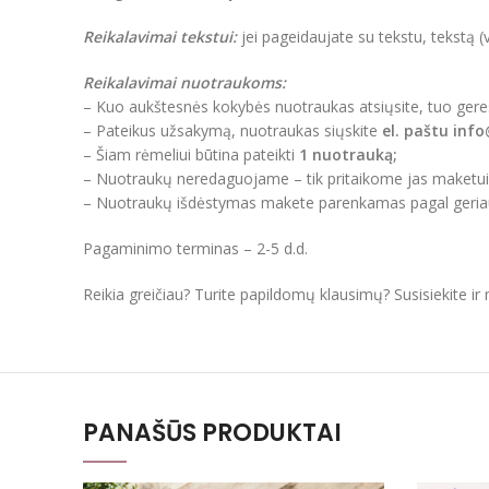
Reikalavimai tekstui:
jei pageidaujate su tekstu, tekstą (
Reikalavimai nuotraukoms:
– Kuo aukštesnės kokybės nuotraukas atsiųsite, tuo ger
– Pateikus užsakymą, nuotraukas siųskite
el. paštu inf
– Šiam rėmeliui būtina pateikti
1 nuotrauką;
– Nuotraukų neredaguojame – tik pritaikome jas maketu
– Nuotraukų išdėstymas makete parenkamas pagal geriaus
Pagaminimo terminas – 2-5 d.d.
Reikia greičiau? Turite papildomų klausimų? Susisiekite i
PANAŠŪS PRODUKTAI