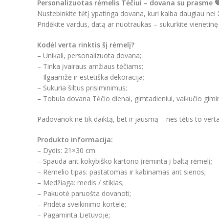
Personalizuotas rėmelis Tėčiui – dovana su prasme 
Nustebinkite tėtį ypatinga dovana, kuri kalba daugiau nei 
Pridėkite vardus, datą ar nuotraukas – sukurkite vienetinę
Kodėl verta rinktis šį rėmelį?
– Unikali, personalizuota dovana;
– Tinka įvairaus amžiaus tėčiams;
– Ilgaamžė ir estetiška dekoracija;
– Sukuria šiltus prisiminimus;
– Tobula dovana Tėčio dienai, gimtadieniui, vaikučio gim
Padovanok ne tik daiktą, bet ir jausmą – nes tėtis to verta
Produkto informacija:
– Dydis: 21×30 cm
– Spauda ant kokybiško kartono įrėminta į baltą rėmelį;
– Rėmelio tipas: pastatomas ir kabinamas ant sienos;
– Medžiaga: medis / stiklas;
– Pakuotė paruošta dovanoti;
– Pridėta sveikinimo kortelė;
– Pagaminta Lietuvoje;