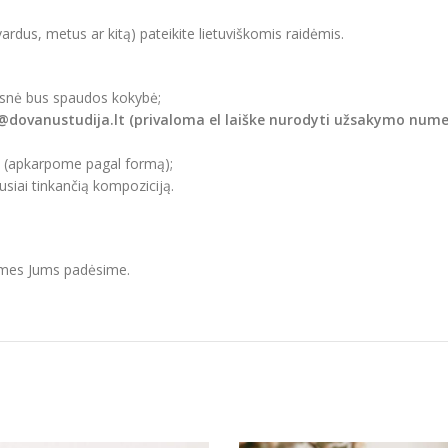
vardus, metus ar kitą) pateikite lietuviškomis raidėmis.
esnė bus spaudos kokybė;
o@dovanustudija.lt (privaloma el laiške nurodyti užsakymo numer
i (apkarpome pagal formą);
iai tinkančią kompoziciją.
r mes Jums padėsime.