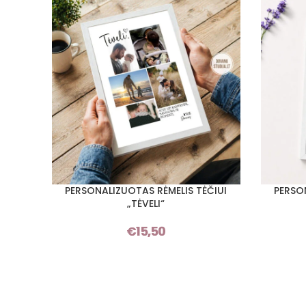
PERSONALIZUOTAS RĖMELIS TĖČIUI
PERSO
Į KREPŠELĮ
Į KREPŠELĮ
„TĖVELI“
€
15,50