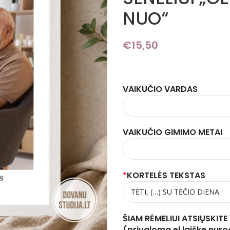
NUO“
€
15,50
VAIKUČIO VARDAS
VAIKUČIO GIMIMO METAI
*
KORTELĖS TEKSTAS
ŠIAM RĖMELIUI ATSIŲSKITE
(privaloma el laiške nur