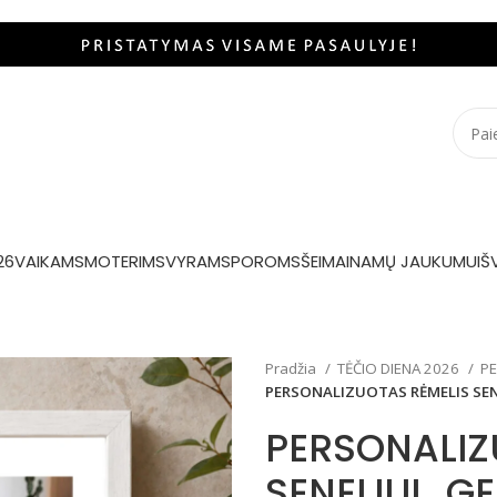
26
VAIKAMS
MOTERIMS
VYRAMS
POROMS
ŠEIMAI
NAMŲ JAUKUMUI
Š
Pradžia
TĖČIO DIENA 2026
PE
PERSONALIZUOTAS RĖMELIS SENE
PERSONALIZ
SENELIUI „G