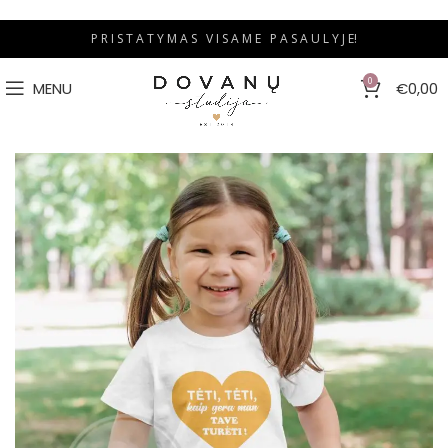
P R I S T A T Y M A S V I S A M E P A S A U L Y J E!
0
MENU
€
0,00