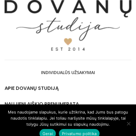
INDIVIDUALŪS UŽSAKYMAI
APIE DOVANŲ STUDIJĄ
NAUJIENLAIŠKIO PRENUMERATA
Mes naudojame slapukus, kurie užtikrina, kad Jums bus patogu
naudotis tinklalapiu. Jei toliau naršysite mūsų tinklalapyje, tai
KONTAKTAI
tolygu Jūsų sutikimui su slapukų naudojimu.
Gerai
Privatumo politika
2026 © visos teisės saugomos Dovanustudija.lt |
Privatumo