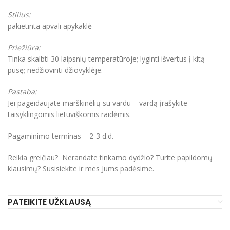
Stilius:
pakietinta apvali apykaklė
Priežiūra:
Tinka skalbti 30 laipsnių temperatūroje; lyginti išvertus į kitą
pusę; nedžiovinti džiovyklėje.
Pastaba:
Jei pageidaujate marškinėlių su vardu – vardą įrašykite
taisyklingomis lietuviškomis raidėmis.
Pagaminimo terminas – 2-3 d.d.
Reikia greičiau? Nerandate tinkamo dydžio? Turite papildomų
klausimų? Susisiekite ir mes Jums padėsime.
PATEIKITE UŽKLAUSĄ