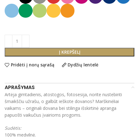
Į KREPŠELĮ
Pridėti į norų sąrašą
Dydžių lentelė
APRAŠYMAS
Artėja gimtadienis, atostogos, fotosesija, norite nustebinti
šmaikščiu užrašu, o galbūt ieškote dovanos? Marškinėliai
vaikams – originali dovana bei stilinga išskirtinė apranga
papuošti vaikučius įvairioms progoms.
Sudėtis:
100% medvilnė.