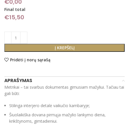
€0,00
Final total
€
15,50
Į KREPŠELĮ
Pridėti į norų sąrašą
APRAŠYMAS
Metrikai – tai svarbus dokumentas gimusiam mažyliui. Tačiau tai
gali būti:
Stilinga interjero detalė vaikučio kambaryje;
Šiuolaikiška dovana pirmąja mažylio lankymo diena,
krikštynoms, gimtadieniui.