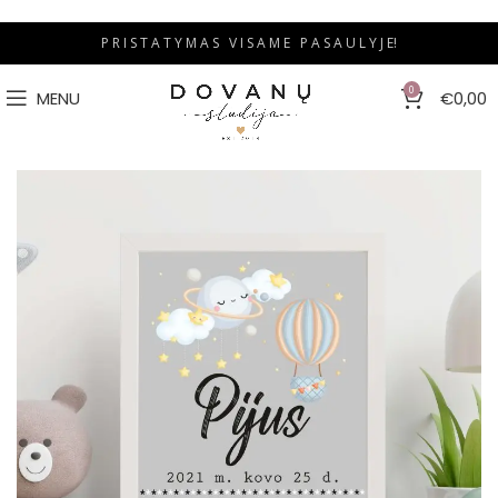
P R I S T A T Y M A S V I S A M E P A S A U L Y J E!
0
MENU
€
0,00