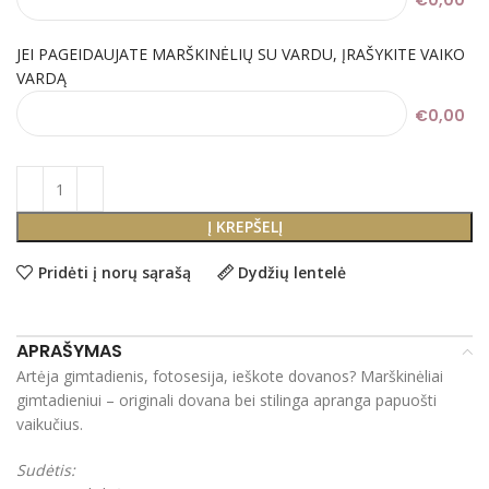
€0,00
JEI PAGEIDAUJATE MARŠKINĖLIŲ SU VARDU, ĮRAŠYKITE VAIKO
VARDĄ
€0,00
Į KREPŠELĮ
Pridėti į norų sąrašą
Dydžių lentelė
APRAŠYMAS
Artėja gimtadienis, fotosesija, ieškote dovanos? Marškinėliai
gimtadieniui – originali dovana bei stilinga apranga papuošti
vaikučius.
Sudėtis: