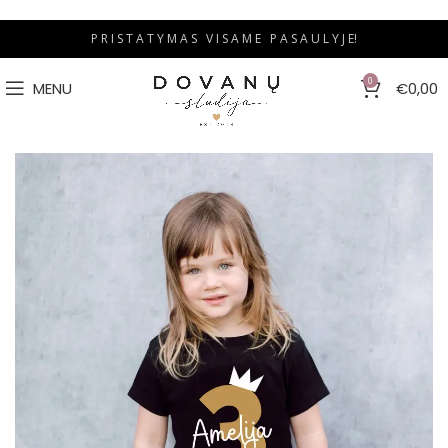
P R I S T A T Y M A S V I S A M E P A S A U L Y J E!
0
MENU
€
0,00