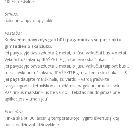
100% medvilnė.
Stilius:
pakietinta apvali apykaklė
Pastaba:
Kiekvienas pavyzdys gali būti pagamintas su pasirinktu
gimtadienio skaičiuku.
Jei pavyzdyje pavaizduota 2 metai, o Jūsų vaikučiui bus 4 metai.
Vykdant užsakymą ĮRAŠYKITE gimtadienio skaičiukas – 4.
Jei pavyzdyje pavaizduota 3 metai, o Jūsų vaikučiui taip pat bus 3
metai. Vykdant užsakymą ĮRAŠYKITE gimtadienio skaičiukas – 3.
Jei pageidaujate marškinėlių su vardu – vardą įrašykite
taisyklingomis lietuviškomis raidėmis, pageidaujamu linksniu.
Pasirinkus marškinėlius be vardo – tekstas naudojamas prie
aplikacijos – „man jau”.
Priežiūra:
Tinka skalbti 30 laipsnių temperatūroje; lyginti išvertus į kitą
pusę; nedžiovinti džiovyklėje.