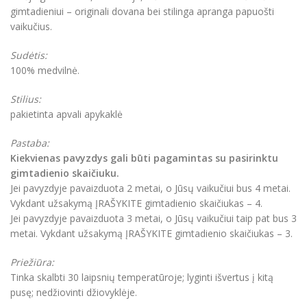
gimtadieniui – originali dovana bei stilinga apranga papuošti
vaikučius.
Sudėtis:
100% medvilnė.
Stilius:
pakietinta apvali apykaklė
Pastaba:
Kiekvienas pavyzdys gali būti pagamintas su pasirinktu
gimtadienio skaičiuku.
Jei pavyzdyje pavaizduota 2 metai, o Jūsų vaikučiui bus 4 metai.
Vykdant užsakymą ĮRAŠYKITE gimtadienio skaičiukas – 4.
Jei pavyzdyje pavaizduota 3 metai, o Jūsų vaikučiui taip pat bus 3
metai. Vykdant užsakymą ĮRAŠYKITE gimtadienio skaičiukas – 3.
Priežiūra:
Tinka skalbti 30 laipsnių temperatūroje; lyginti išvertus į kitą
pusę; nedžiovinti džiovyklėje.