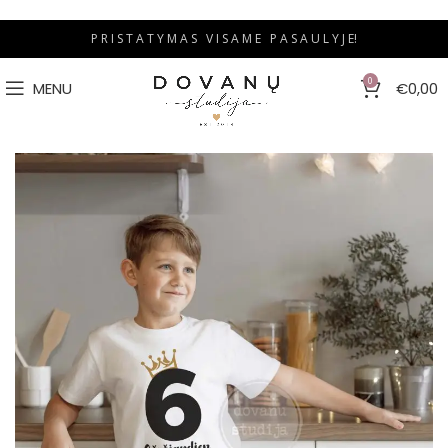
P R I S T A T Y M A S V I S A M E P A S A U L Y J E!
0
MENU
€
0,00