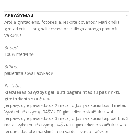
APRAŠYMAS
Artėja gimtadienis, fotosesija, ieškote dovanos? Marškinėliai
gimtadieniui – originali dovana bei stilinga apranga papuošti
vaikučius.
Sudėtis:
100% medvilnė.
Stilius:
pakietinta apvali apykaklė
Pastaba:
Kiekvienas pavyzdys gali būti pagamintas su pasirinktu
gimtadienio skaičiuku.
Jei pavyzdyje pavaizduota 2 metai, o Jūsų vaikučiui bus 4 metai.
Vykdant užsakymą ĮRAŠYKITE gimtadienio skaičiukas – 4.
Jei pavyzdyje pavaizduota 3 metai, o Jūsų vaikučiui taip pat bus 3
metai. Vykdant užsakymą ĮRAŠYKITE gimtadienio skaičiukas – 3.
Jei pageidaujate marškinėlių su vardu – vardą įrašykite