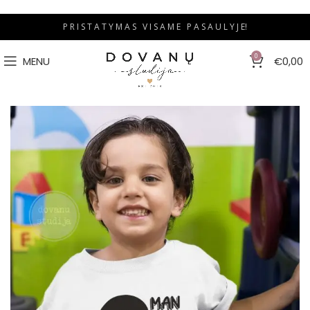
P R I S T A T Y M A S V I S A M E P A S A U L Y J E!
0
MENU
€
0,00