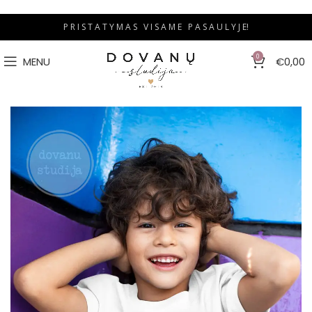
P R I S T A T Y M A S V I S A M E P A S A U L Y J E!
0
MENU
€
0,00