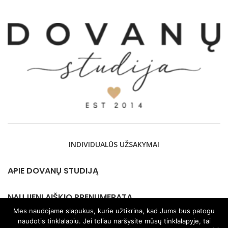
INDIVIDUALŪS UŽSAKYMAI
APIE DOVANŲ STUDIJĄ
NAUJIENLAIŠKIO PRENUMERATA
Mes naudojame slapukus, kurie užtikrina, kad Jums bus patogu
naudotis tinklalapiu. Jei toliau naršysite mūsų tinklalapyje, tai
KONTAKTAI