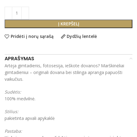
Į KREPŠELĮ
Pridėti į norų sąrašą
Dydžių lentelė
APRAŠYMAS
Artėja gimtadienis, fotosesija, ieškote dovanos? Marškinėliai
gimtadieniui – originali dovana bei stilinga apranga papuošti
vaikučius.
Sudėtis:
100% medvilnė.
Stilius:
pakietinta apvali apykaklė
Pastaba: