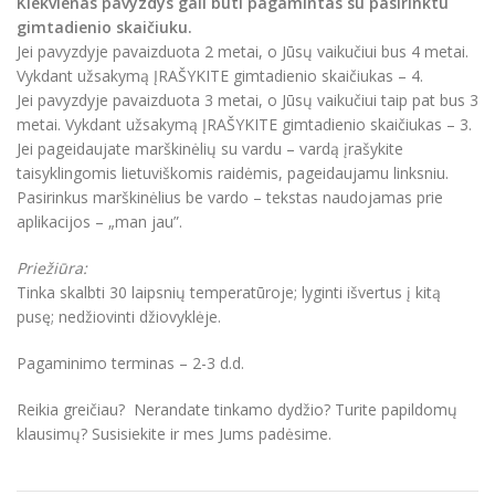
Kiekvienas pavyzdys gali būti pagamintas su pasirinktu
gimtadienio skaičiuku.
Jei pavyzdyje pavaizduota 2 metai, o Jūsų vaikučiui bus 4 metai.
Vykdant užsakymą ĮRAŠYKITE gimtadienio skaičiukas – 4.
Jei pavyzdyje pavaizduota 3 metai, o Jūsų vaikučiui taip pat bus 3
metai. Vykdant užsakymą ĮRAŠYKITE gimtadienio skaičiukas – 3.
Jei pageidaujate marškinėlių su vardu – vardą įrašykite
taisyklingomis lietuviškomis raidėmis, pageidaujamu linksniu.
Pasirinkus marškinėlius be vardo – tekstas naudojamas prie
aplikacijos – „man jau”.
Priežiūra:
Tinka skalbti 30 laipsnių temperatūroje; lyginti išvertus į kitą
pusę; nedžiovinti džiovyklėje.
Pagaminimo terminas – 2-3 d.d.
Reikia greičiau? Nerandate tinkamo dydžio? Turite papildomų
klausimų? Susisiekite ir mes Jums padėsime.