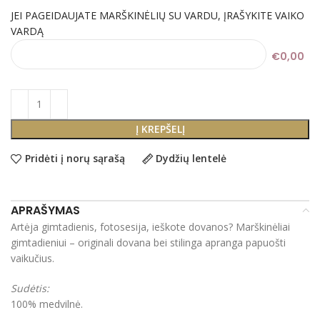
JEI PAGEIDAUJATE MARŠKINĖLIŲ SU VARDU, ĮRAŠYKITE VAIKO
VARDĄ
€0,00
Į KREPŠELĮ
Pridėti į norų sąrašą
Dydžių lentelė
APRAŠYMAS
Artėja gimtadienis, fotosesija, ieškote dovanos? Marškinėliai
gimtadieniui – originali dovana bei stilinga apranga papuošti
vaikučius.
Sudėtis:
100% medvilnė.