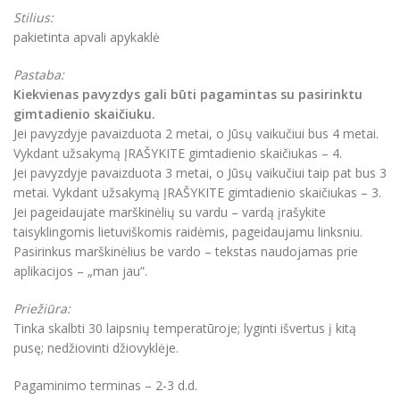
Stilius:
pakietinta apvali apykaklė
Pastaba:
Kiekvienas pavyzdys gali būti pagamintas su pasirinktu
gimtadienio skaičiuku.
Jei pavyzdyje pavaizduota 2 metai, o Jūsų vaikučiui bus 4 metai.
Vykdant užsakymą ĮRAŠYKITE gimtadienio skaičiukas – 4.
Jei pavyzdyje pavaizduota 3 metai, o Jūsų vaikučiui taip pat bus 3
metai. Vykdant užsakymą ĮRAŠYKITE gimtadienio skaičiukas – 3.
Jei pageidaujate marškinėlių su vardu – vardą įrašykite
taisyklingomis lietuviškomis raidėmis, pageidaujamu linksniu.
Pasirinkus marškinėlius be vardo – tekstas naudojamas prie
aplikacijos – „man jau”.
Priežiūra:
Tinka skalbti 30 laipsnių temperatūroje; lyginti išvertus į kitą
pusę; nedžiovinti džiovyklėje.
Pagaminimo terminas – 2-3 d.d.