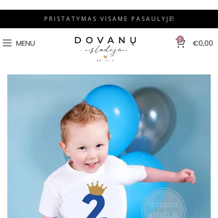
P R I S T A T Y M A S V I S A M E P A S A U L Y J E!
0
MENU
€
0,00