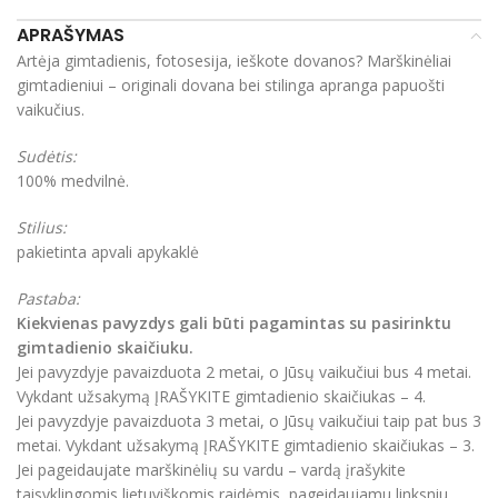
APRAŠYMAS
Artėja gimtadienis, fotosesija, ieškote dovanos? Marškinėliai
gimtadieniui – originali dovana bei stilinga apranga papuošti
vaikučius.
Sudėtis:
100% medvilnė.
Stilius:
pakietinta apvali apykaklė
Pastaba:
Kiekvienas pavyzdys gali būti pagamintas su pasirinktu
gimtadienio skaičiuku.
Jei pavyzdyje pavaizduota 2 metai, o Jūsų vaikučiui bus 4 metai.
Vykdant užsakymą ĮRAŠYKITE gimtadienio skaičiukas – 4.
Jei pavyzdyje pavaizduota 3 metai, o Jūsų vaikučiui taip pat bus 3
metai. Vykdant užsakymą ĮRAŠYKITE gimtadienio skaičiukas – 3.
Jei pageidaujate marškinėlių su vardu – vardą įrašykite
taisyklingomis lietuviškomis raidėmis, pageidaujamu linksniu.