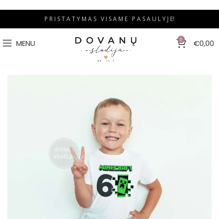
P R I S T A T Y M A S V I S A M E P A S A U L Y J E!
0
MENU
€
0,00