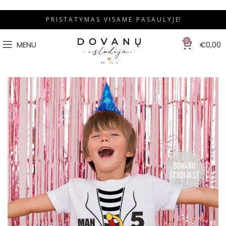
P R I S T A T Y M A S V I S A M E P A S A U L Y J E!
0
MENU
€
0,00