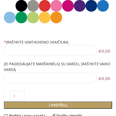
*
ĮRAŠYKITE GIMTADIENIO SKAIČIUKĄ
€0,00
JEI PAGEIDAUJATE MARŠKINĖLIŲ SU VARDU, ĮRAŠYKITE VAIKO
VARDĄ
€0,00
Į KREPŠELĮ
Pridėti į norų sąrašą
Dydžių lentelė