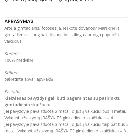
APRAŠYMAS
Artėja gimtadienis, fotosesija, ieškote dovanos? Marškinėliai
gimtadieniui – originali dovana bei stilinga apranga papuošti
vaikučius.
Sudėtis:
100% medvilnė.
Stilius:
pakietinta apvali apykaklė
Pastaba:
Kiekvienas pavyzdys gali būti pagamintas su pasirinktu
gimtadienio skaičiuku.
Jei pavyzdyje pavaizduota 2 metai, o Jūsų vaikučiui bus 4 metai.
Vykdant užsakymą ĮRAŠYKITE gimtadienio skaičiukas – 4.
Jei pavyzdyje pavaizduota 3 metai, o Jūsų vaikučiui taip pat bus 3
metai. Vykdant užsakymą ĮRAŠYKITE gimtadienio skaičiukas – 3.