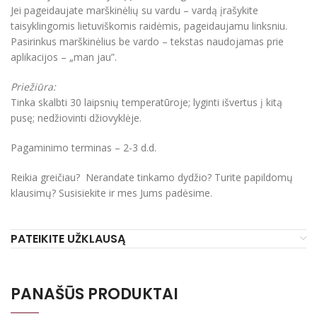
Jei pageidaujate marškinėlių su vardu – vardą įrašykite
taisyklingomis lietuviškomis raidėmis, pageidaujamu linksniu.
Pasirinkus marškinėlius be vardo – tekstas naudojamas prie
aplikacijos – „man jau”.
Priežiūra:
Tinka skalbti 30 laipsnių temperatūroje; lyginti išvertus į kitą
pusę; nedžiovinti džiovyklėje.
Pagaminimo terminas – 2-3 d.d.
Reikia greičiau? Nerandate tinkamo dydžio? Turite papildomų
klausimų? Susisiekite ir mes Jums padėsime.
PATEIKITE UŽKLAUSĄ
PANAŠŪS PRODUKTAI