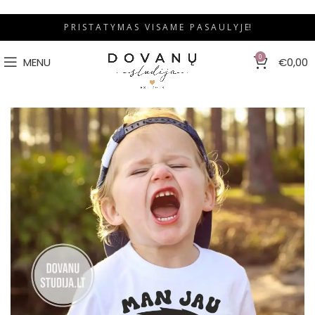
P R I S T A T Y M A S V I S A M E P A S A U L Y J E!
0
MENU
€
0,00