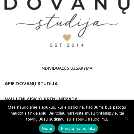
INDIVIDUALŪS UŽSAKYMAI
APIE DOVANŲ STUDIJĄ
NAUJIENLAIŠKIO PRENUMERATA
Mes naudojame slapukus, kurie užtikrina, kad Jums bus patogu
naudotis tinklalapiu. Jei toliau naršysite mūsų tinklalapyje, tai
KONTAKTAI
tolygu Jūsų sutikimui su slapukų naudojimu.
Gerai
Privatumo politika
2026 © visos teisės saugomos Dovanustudija.lt |
Privatumo