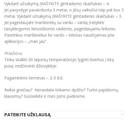
Vykdant užsakymą ĮRAŠYKITE gimtadienio skaičiukas – 4.
Jei pavyzdyje pavaizduota 3 metai, o Jūsų vaikučiui taip pat bus 3
metai. Vykdant užsakymą ĮRAŠYKITE gimtadienio skaičiukas – 3.
Jei pageidaujate marškinėlių su vardu – vardą įrašykite
taisyklingomis lietuviškomis raidėmis, pageidaujamu linksniu.
Pasirinkus marškinėlius be vardo – tekstas naudojamas prie
aplikacijos – „man jau”.
Priežiūra:
Tinka skalbti 30 laipsnių temperatūroje; lyginti išvertus į kitą
pusę; nedžiovinti džiovyklėje.
Pagaminimo terminas – 2-3 d.d.
Reikia greičiau? Nerandate tinkamo dydžio? Turite papildomų
klausimų? Susisiekite ir mes Jums padėsime.
PATEIKITE UŽKLAUSĄ