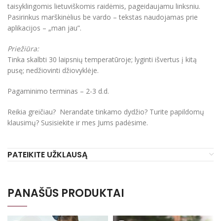
taisyklingomis lietuviškomis raidėmis, pageidaujamu linksniu.
Pasirinkus marškinėlius be vardo – tekstas naudojamas prie
aplikacijos – „man jau”.
Priežiūra:
Tinka skalbti 30 laipsnių temperatūroje; lyginti išvertus į kitą
pusę; nedžiovinti džiovyklėje.
Pagaminimo terminas – 2-3 d.d.
Reikia greičiau? Nerandate tinkamo dydžio? Turite papildomų
klausimų? Susisiekite ir mes Jums padėsime.
PATEIKITE UŽKLAUSĄ
PANAŠŪS PRODUKTAI