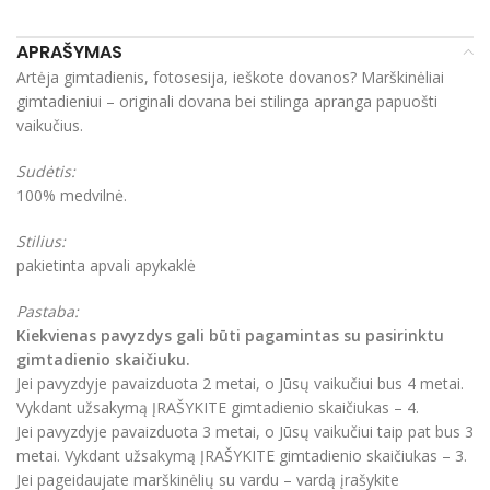
APRAŠYMAS
Artėja gimtadienis, fotosesija, ieškote dovanos? Marškinėliai
gimtadieniui – originali dovana bei stilinga apranga papuošti
vaikučius.
Sudėtis:
100% medvilnė.
Stilius:
pakietinta apvali apykaklė
Pastaba:
Kiekvienas pavyzdys gali būti pagamintas su pasirinktu
gimtadienio skaičiuku.
Jei pavyzdyje pavaizduota 2 metai, o Jūsų vaikučiui bus 4 metai.
Vykdant užsakymą ĮRAŠYKITE gimtadienio skaičiukas – 4.
Jei pavyzdyje pavaizduota 3 metai, o Jūsų vaikučiui taip pat bus 3
metai. Vykdant užsakymą ĮRAŠYKITE gimtadienio skaičiukas – 3.
Jei pageidaujate marškinėlių su vardu – vardą įrašykite