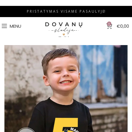
P R I S T A T Y M A S V I S A M E P A S A U L Y J E!
0
MENU
€
0,00