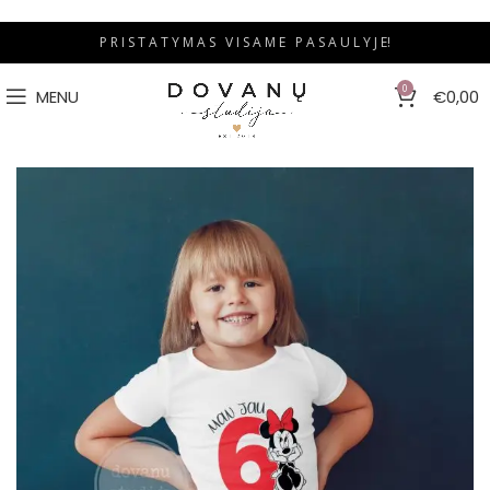
P R I S T A T Y M A S V I S A M E P A S A U L Y J E!
0
MENU
€
0,00