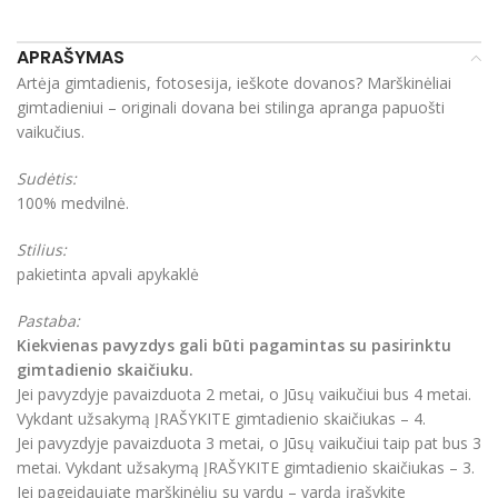
APRAŠYMAS
Artėja gimtadienis, fotosesija, ieškote dovanos? Marškinėliai
gimtadieniui – originali dovana bei stilinga apranga papuošti
vaikučius.
Sudėtis:
100% medvilnė.
Stilius:
pakietinta apvali apykaklė
Pastaba:
Kiekvienas pavyzdys gali būti pagamintas su pasirinktu
gimtadienio skaičiuku.
Jei pavyzdyje pavaizduota 2 metai, o Jūsų vaikučiui bus 4 metai.
Vykdant užsakymą ĮRAŠYKITE gimtadienio skaičiukas – 4.
Jei pavyzdyje pavaizduota 3 metai, o Jūsų vaikučiui taip pat bus 3
metai. Vykdant užsakymą ĮRAŠYKITE gimtadienio skaičiukas – 3.
Jei pageidaujate marškinėlių su vardu – vardą įrašykite