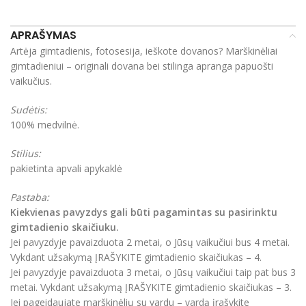
APRAŠYMAS
Artėja gimtadienis, fotosesija, ieškote dovanos? Marškinėliai
gimtadieniui – originali dovana bei stilinga apranga papuošti
vaikučius.
Sudėtis:
100% medvilnė.
Stilius:
pakietinta apvali apykaklė
Pastaba:
Kiekvienas pavyzdys gali būti pagamintas su pasirinktu
gimtadienio skaičiuku.
Jei pavyzdyje pavaizduota 2 metai, o Jūsų vaikučiui bus 4 metai.
Vykdant užsakymą ĮRAŠYKITE gimtadienio skaičiukas – 4.
Jei pavyzdyje pavaizduota 3 metai, o Jūsų vaikučiui taip pat bus 3
metai. Vykdant užsakymą ĮRAŠYKITE gimtadienio skaičiukas – 3.
Jei pageidaujate marškinėlių su vardu – vardą įrašykite