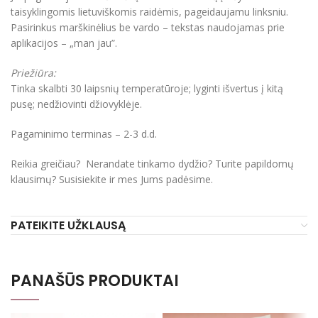
taisyklingomis lietuviškomis raidėmis, pageidaujamu linksniu.
Pasirinkus marškinėlius be vardo – tekstas naudojamas prie
aplikacijos – „man jau”.
Priežiūra:
Tinka skalbti 30 laipsnių temperatūroje; lyginti išvertus į kitą
pusę; nedžiovinti džiovyklėje.
Pagaminimo terminas – 2-3 d.d.
Reikia greičiau? Nerandate tinkamo dydžio? Turite papildomų
klausimų? Susisiekite ir mes Jums padėsime.
PATEIKITE UŽKLAUSĄ
PANAŠŪS PRODUKTAI