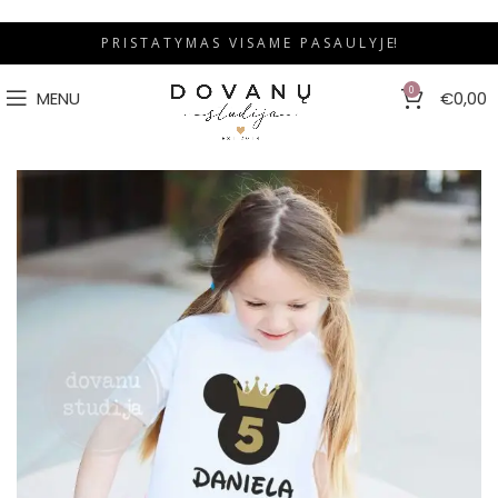
P R I S T A T Y M A S V I S A M E P A S A U L Y J E!
0
MENU
€
0,00