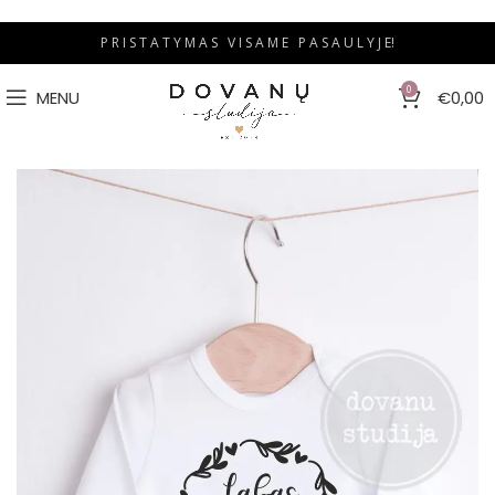
P R I S T A T Y M A S V I S A M E P A S A U L Y J E!
0
MENU
€
0,00