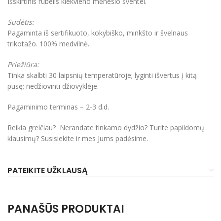
Išskirtinis rūbelis kiekvieno mėnesio šventei.
Sudėtis:
Pagaminta iš sertifikuoto, kokybiško, minkšto ir švelnaus
trikotažo. 100% medvilnė.
Priežiūra:
Tinka skalbti 30 laipsnių temperatūroje; lyginti išvertus į kitą
pusę; nedžiovinti džiovyklėje.
Pagaminimo terminas – 2-3 d.d.
Reikia greičiau? Nerandate tinkamo dydžio? Turite papildomų
klausimų? Susisiekite ir mes Jums padėsime.
PATEIKITE UŽKLAUSĄ
PANAŠŪS PRODUKTAI