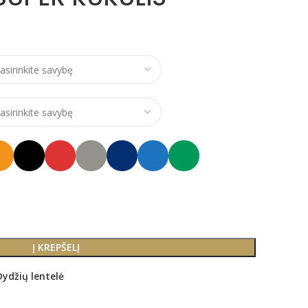
ce range: €21,00 through €24,00
Į KREPŠELĮ
Dydžių lentelė