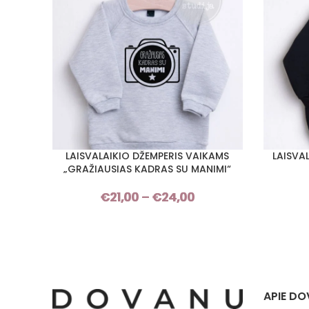
LAISVALAIKIO DŽEMPERIS VAIKAMS
LAISVA
PASIRINKTI SAVYBES
PASIRINKT
„GRAŽIAUSIAS KADRAS SU MANIMI“
€
21,00
–
€
24,00
Price
range:
€21,00
through
€24,00
APIE DO