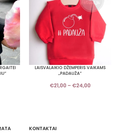
RGAITEI
LAISVALAIKIO DŽEMPERIS VAIKAMS
LAI
PASIRINKTI SAVYBES
PASIRI
IU“
„PADAUŽA“
Price
€
21,00
–
€
24,00
Price
range:
range:
€21,00
€21,00
through
through
€24,00
€24,00
RATA
KONTAKTAI