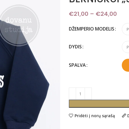
€
21,00
–
€
24,00
Pri
DŽEMPERIO MODELIS
DYDIS
SPALVA
Pridėti į norų sąrašą