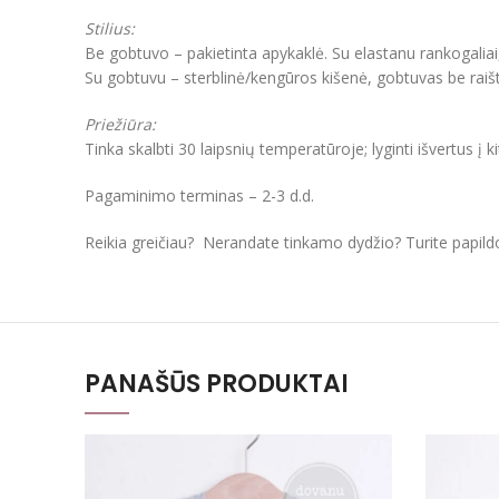
Stilius:
Be gobtuvo – pakietinta apykaklė. Su elastanu rankogaliai
Su gobtuvu – sterblinė/kengūros kišenė, gobtuvas be raišt
Priežiūra:
Tinka skalbti 30 laipsnių temperatūroje; lyginti išvertus į k
Pagaminimo terminas – 2-3 d.d.
Reikia greičiau? Nerandate tinkamo dydžio? Turite papil
PANAŠŪS PRODUKTAI