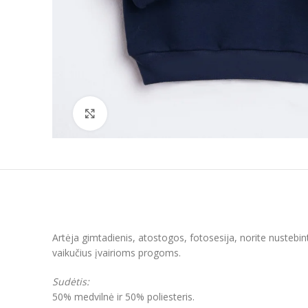
Padidinti
Artėja gimtadienis, atostogos, fotosesija, norite nustebin
vaikučius įvairioms progoms.
Sudėtis:
50% medvilnė ir 50% poliesteris.