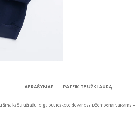
APRAŠYMAS
PATEIKITE UŽKLAUSĄ
ti šmaikščiu užrašu, o galbūt ieškote dovanos? Džemperiai vaikams – or