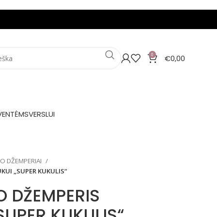
0
€
0,00
VENTĖMS
VERSLUI
IO DŽEMPERIAI
UKUI „SUPER KUKULIS“
O DŽEMPERIS
SUPER KUKULIS“