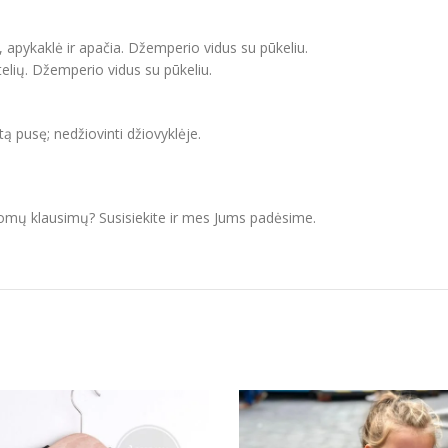
, apykaklė ir apačia. Džemperio vidus su pūkeliu.
elių. Džemperio vidus su pūkeliu.
itą pusę; nedžiovinti džiovyklėje.
domų klausimų? Susisiekite ir mes Jums padėsime.