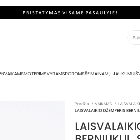
26
VAIKAMS
MOTERIMS
VYRAMS
POROMS
ŠEIMAI
NAMŲ JAUKUMUI
Š
Pradžia
VAIKAMS
LAISVALAIK
LAISVALAIKIO DŽEMPERIS BERNI
LAISVALAIKI
BERNIUKUI „