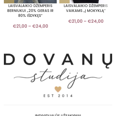
LAISVALAIKIO DŽEMPERIS
LAISVALAIKIO DŽEMPERIS
BERNIUKUI „20% GERAS IR
VAIKAMS „Į MOKYKLĄ“
80% IŠDYKĘS“
€
21,00
–
€
24,00
Pric
€
21,00
–
€
24,00
Price range: €21,00 through
rang
€24,00
€21,
thro
€24,
INDIVIDUALŪS UŽSAKYMAI