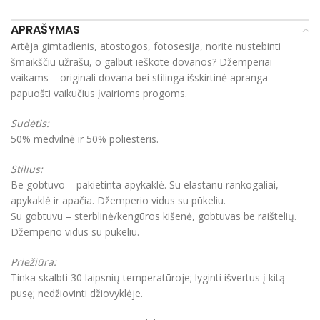
APRAŠYMAS
Artėja gimtadienis, atostogos, fotosesija, norite nustebinti
šmaikščiu užrašu, o galbūt ieškote dovanos? Džemperiai
vaikams – originali dovana bei stilinga išskirtinė apranga
papuošti vaikučius įvairioms progoms.
Sudėtis:
50% medvilnė ir 50% poliesteris.
Stilius:
Be gobtuvo – pakietinta apykaklė. Su elastanu rankogaliai,
apykaklė ir apačia. Džemperio vidus su pūkeliu.
Su gobtuvu – sterblinė/kengūros kišenė, gobtuvas be raištelių.
Džemperio vidus su pūkeliu.
Priežiūra:
Tinka skalbti 30 laipsnių temperatūroje; lyginti išvertus į kitą
pusę; nedžiovinti džiovyklėje.