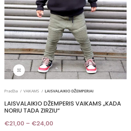
Padidinti
Pradžia
VAIKAMS
LAISVALAIKIO DŽEMPERIAI
LAISVALAIKIO DŽEMPERIS VAIKAMS „KADA
NORIU TADA ZIRZIU“
€
21,00
–
€
24,00
Price range: €21,00
through €24,00