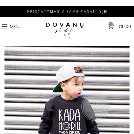
P R I S T A T Y M A S V I S A M E P A S A U L Y J E!
0
MENU
€
0,00