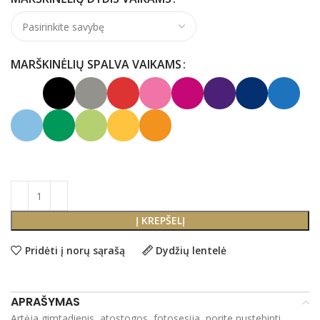
MARŠKINĖLIŲ SPALVA VAIKAMS
Į KREPŠELĮ
Pridėti į norų sąrašą
Dydžių lentelė
APRAŠYMAS
Artėja gimtadienis, atostogos, fotosesija, norite nustebinti