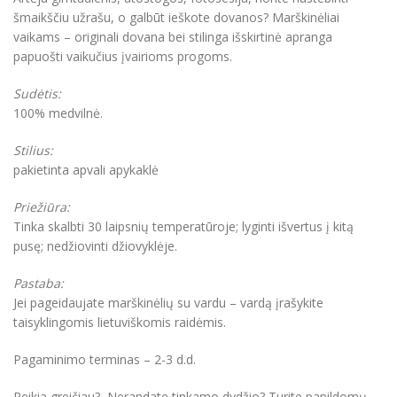
šmaikščiu užrašu, o galbūt ieškote dovanos? Marškinėliai
vaikams – originali dovana bei stilinga išskirtinė apranga
papuošti vaikučius įvairioms progoms.
Sudėtis:
100% medvilnė.
Stilius:
pakietinta apvali apykaklė
Priežiūra:
Tinka skalbti 30 laipsnių temperatūroje; lyginti išvertus į kitą
pusę; nedžiovinti džiovyklėje.
Pastaba:
Jei pageidaujate marškinėlių su vardu – vardą įrašykite
taisyklingomis lietuviškomis raidėmis.
Pagaminimo terminas – 2-3 d.d.
Reikia greičiau? Nerandate tinkamo dydžio? Turite papildomų