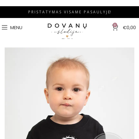
P R I S T A T Y M A S V I S A M E P A S A U L Y J E!
0
MENU
€
0,00