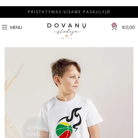
P R I S T A T Y M A S V I S A M E P A S A U L Y J E!
0
MENU
€
0,00