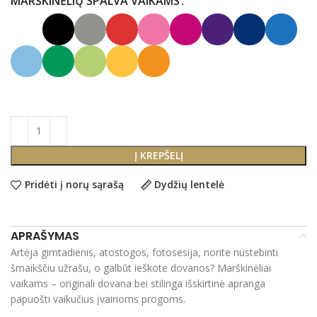
MARŠKINĖLIŲ SPALVA VAIKAMS
Į KREPŠELĮ
Pridėti į norų sąrašą
Dydžių lentelė
APRAŠYMAS
Artėja gimtadienis, atostogos, fotosesija, norite nustebinti
šmaikščiu užrašu, o galbūt ieškote dovanos? Marškinėliai
vaikams – originali dovana bei stilinga išskirtinė apranga
papuošti vaikučius įvairioms progoms.