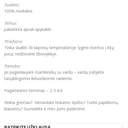
Sudėtis:
100% medvilnė.
Stilius:
pakietinta apvali apykaklė
Priežiūra:
Tinka skalbti 30 laipsnių temperatūroje; lyginti išvertus į kitą
pusę; nedžiovinti džiovyklėje.
Pastaba:
Jei pageidaujate marškinėlių su vardu – vardą įrašykite
taisyklingomis lietuviškomis raidėmis.
Pagaminimo terminas – 2-3 d.d.
Reikia greičiau? Nerandate tinkamo dydžio? Turite papildomų
klausimų? Susisiekite ir mes Jums padėsime.
PATEIKITE UŽKLAUSĄ