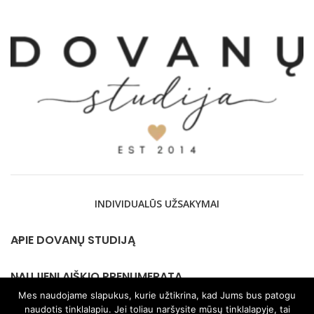
INDIVIDUALŪS UŽSAKYMAI
APIE DOVANŲ STUDIJĄ
NAUJIENLAIŠKIO PRENUMERATA
Mes naudojame slapukus, kurie užtikrina, kad Jums bus patogu
naudotis tinklalapiu. Jei toliau naršysite mūsų tinklalapyje, tai
KONTAKTAI