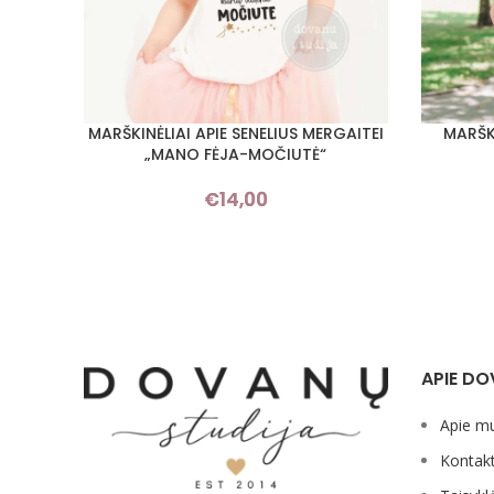
MARŠKINĖLIAI APIE SENELIUS MERGAITEI
MARŠKI
PASIRINKTI SAVYBES
PASIRINKT
„MANO FĖJA-MOČIUTĖ“
€
14,00
APIE DO
Apie m
Kontakt