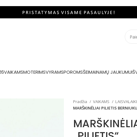
26
VAIKAMS
MOTERIMS
VYRAMS
POROMS
ŠEIMAI
NAMŲ JAUKUMUI
Š
Pradžia
VAIKAMS
LAISVALAIK
MARŠKINĖLIAI PILIETIS BERNIUKUI
MARŠKINĖLIA
„PILIETIS“