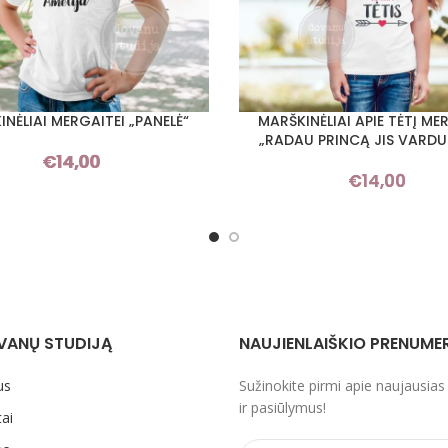
NĖLIAI MERGAITEI „PANELĖ“
MARŠKINĖLIAI APIE TĖTĮ ME
I SAVYBES
PASIRINKTI SAVYBES
„RADAU PRINCĄ JIS VARDU 
€
14,00
€
14,00
VANŲ STUDIJĄ
NAUJIENLAIŠKIO PRENUME
us
Sužinokite pirmi apie naujausias
ir pasiūlymus!
ai