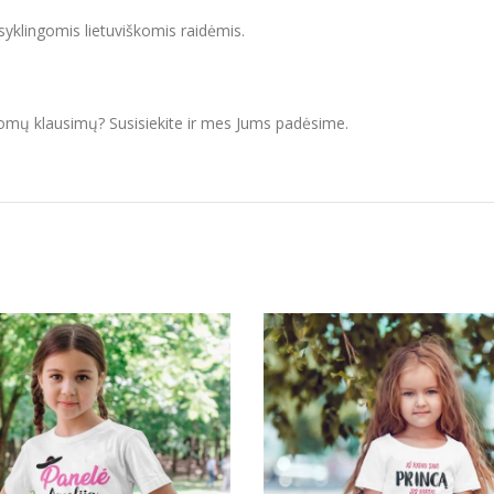
isyklingomis lietuviškomis raidėmis.
domų klausimų? Susisiekite ir mes Jums padėsime.