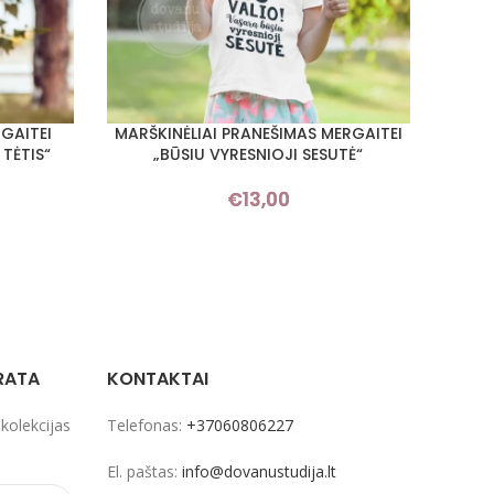
RGAITEI
MARŠKINĖLIAI PRANEŠIMAS MERGAITEI
MARŠ
PASIRINKTI SAVYBES
PASIRI
TĖTIS“
„BŪSIU VYRESNIOJI SESUTĖ“
€
13,00
RATA
KONTAKTAI
 kolekcijas
Telefonas:
+37060806227
El. paštas:
info@dovanustudija.lt