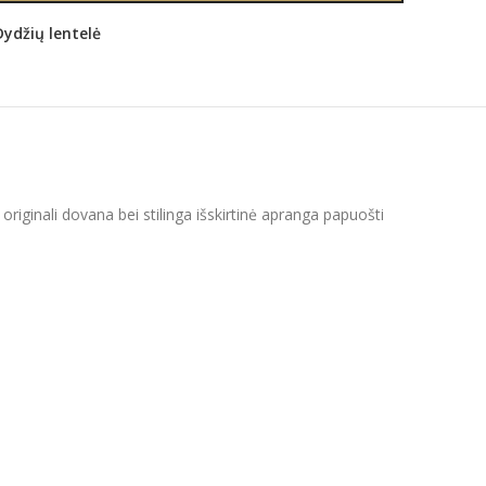
Dydžių lentelė
riginali dovana bei stilinga išskirtinė apranga papuošti