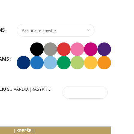
MS
KAMS
LIŲ SU VARDU, ĮRAŠYKITE
Į KREPŠELĮ