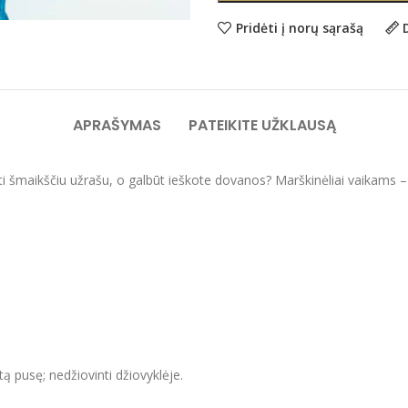
Pridėti į norų sąrašą
APRAŠYMAS
PATEIKITE UŽKLAUSĄ
ti šmaikščiu užrašu, o galbūt ieškote dovanos? Marškinėliai vaikams – o
itą pusę; nedžiovinti džiovyklėje.