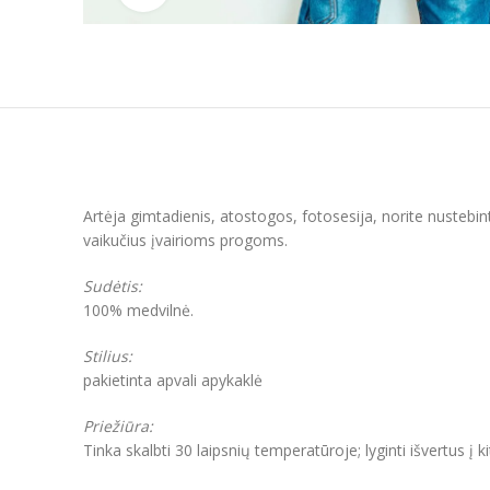
Artėja gimtadienis, atostogos, fotosesija, norite nustebin
vaikučius įvairioms progoms.
Sudėtis:
100% medvilnė.
Stilius:
pakietinta apvali apykaklė
Priežiūra:
Tinka skalbti 30 laipsnių temperatūroje; lyginti išvertus į k