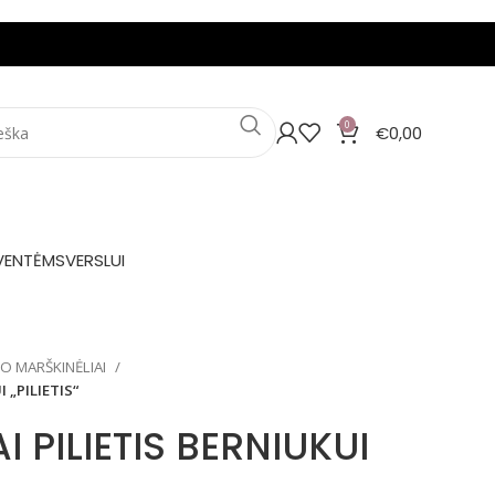
0
€
0,00
VENTĖMS
VERSLUI
IO MARŠKINĖLIAI
 „PILIETIS“
I PILIETIS BERNIUKUI