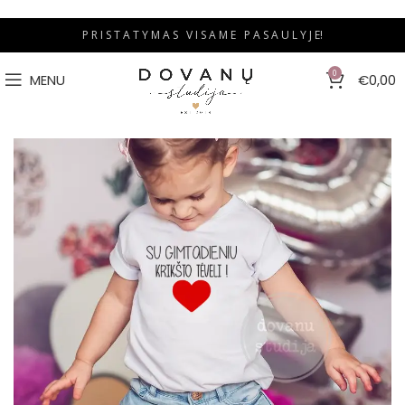
P R I S T A T Y M A S V I S A M E P A S A U L Y J E!
0
MENU
€
0,00