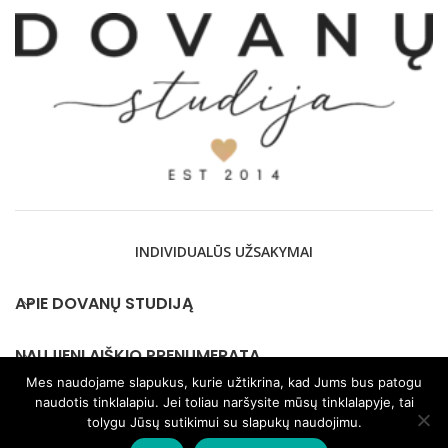
INDIVIDUALŪS UŽSAKYMAI
APIE DOVANŲ STUDIJĄ
NAUJIENLAIŠKIO PRENUMERATA
Mes naudojame slapukus, kurie užtikrina, kad Jums bus patogu
naudotis tinklalapiu. Jei toliau naršysite mūsų tinklalapyje, tai
KONTAKTAI
tolygu Jūsų sutikimui su slapukų naudojimu.