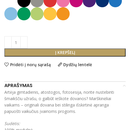
Į KREPŠELĮ
Pridėti į norų sąrašą
Dydžių lentelė
APRAŠYMAS
Artėja gimtadienis, atostogos, fotosesija, norite nustebinti
šmaikščiu užrašu, o galbūt ieškote dovanos? Marškinėliai
vaikams – originali dovana bei stilinga išskirtinė apranga
papuošti vaikučius įvairioms progoms.
Sudėtis:
100% medvilnė.