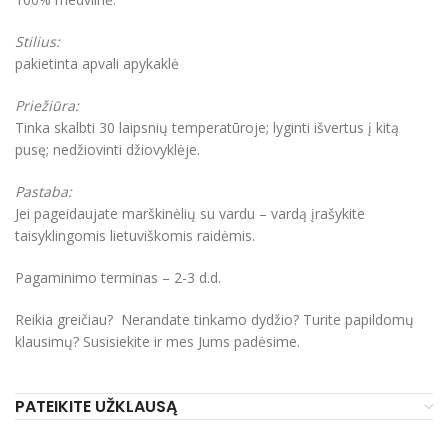
Stilius:
pakietinta apvali apykaklė
Priežiūra:
Tinka skalbti 30 laipsnių temperatūroje; lyginti išvertus į kitą
pusę; nedžiovinti džiovyklėje.
Pastaba:
Jei pageidaujate marškinėlių su vardu – vardą įrašykite
taisyklingomis lietuviškomis raidėmis.
Pagaminimo terminas – 2-3 d.d.
Reikia greičiau? Nerandate tinkamo dydžio? Turite papildomų
klausimų? Susisiekite ir mes Jums padėsime.
PATEIKITE UŽKLAUSĄ