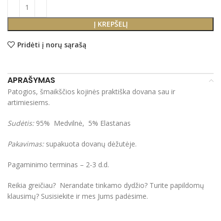
Į KREPŠELĮ
Pridėti į norų sąrašą
APRAŠYMAS
Patogios, šmaikščios kojinės praktiška dovana sau ir
artimiesiems.
Sudėtis:
95% Medvilnė, 5% Elastanas
Pakavimas:
supakuota dovanų dėžutėje.
Pagaminimo terminas – 2-3 d.d.
Reikia greičiau? Nerandate tinkamo dydžio? Turite papildomų
klausimų? Susisiekite ir mes Jums padėsime.