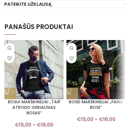
PATEIKITE UŽKLAUSĄ
PANAŠŪS PRODUKTAI
BOSUI MARŠKINĖLIAI „TAIP
BOSEI MARŠKINĖLIAI „FAINA
ATRODO GERIAUSIAS
BOSĖ“
BOSAS“
€
15,00
–
€
16,00
Pric
€
15,00
–
€
18,00
Price range: €15,00 through
rang