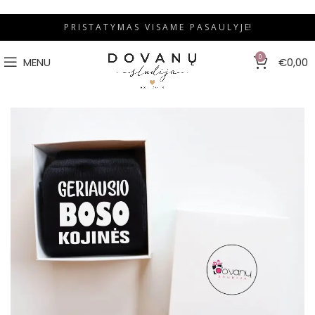
P R I S T A T Y M A S V I S A M E P A S A U L Y J E!
0
MENU
€
0,00