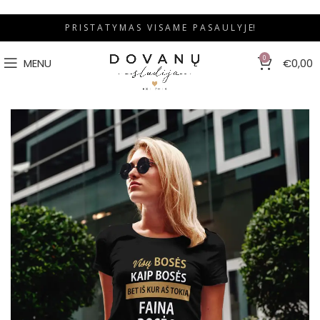
P R I S T A T Y M A S V I S A M E P A S A U L Y J E!
0
MENU
€
0,00