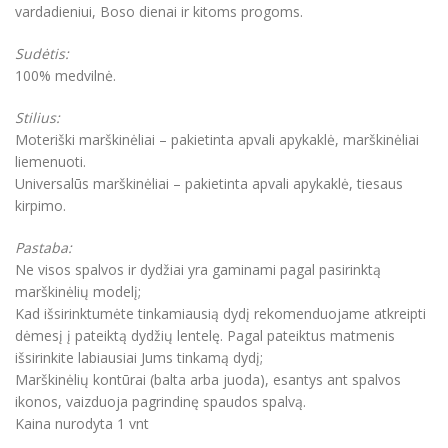
vardadieniui, Boso dienai ir kitoms progoms.
Sudėtis:
100% medvilnė.
Stilius:
Moteriški marškinėliai – pakietinta apvali apykaklė, marškinėliai
liemenuoti.
Universalūs marškinėliai – pakietinta apvali apykaklė, tiesaus
kirpimo.
Pastaba:
Ne visos spalvos ir dydžiai yra gaminami pagal pasirinktą
marškinėlių modelį;
Kad išsirinktumėte tinkamiausią dydį rekomenduojame atkreipti
dėmesį į pateiktą dydžių lentelę. Pagal pateiktus matmenis
išsirinkite labiausiai Jums tinkamą dydį;
Marškinėlių kontūrai (balta arba juoda), esantys ant spalvos
ikonos, vaizduoja pagrindinę spaudos spalvą.
Kaina nurodyta 1 vnt