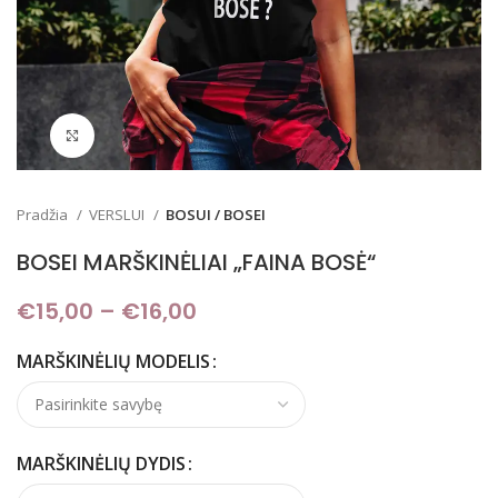
Padidinti
Pradžia
VERSLUI
BOSUI / BOSEI
BOSEI MARŠKINĖLIAI „FAINA BOSĖ“
€
15,00
–
€
16,00
Price range: €15,00
through €16,00
MARŠKINĖLIŲ MODELIS
MARŠKINĖLIŲ DYDIS