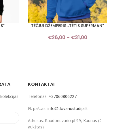
IS“
TĖČIUI DŽEMPERIS „TĖTIS SUPERMAN“
SENE
PASIRINKTI SAVYBES
PASIRI
Price
€
26,00
–
€
31,00
Price
range:
range:
€24,00
€26,00
through
through
€28,00
€31,00
RATA
KONTAKTAI
 kolekcijas
Telefonas:
+37060806227
El. paštas:
info@dovanustudija.lt
Adresas: Raudondvario pl 99, Kaunas (2
aukštas)