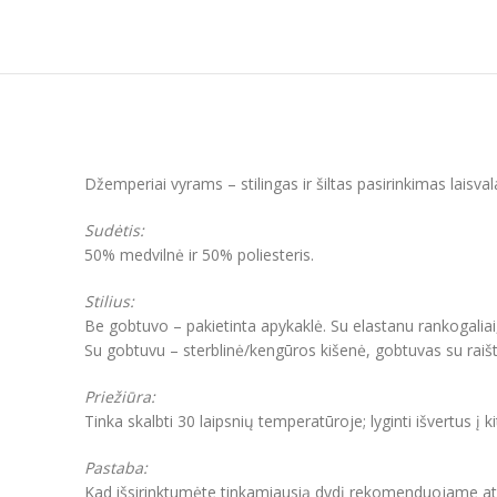
Džemperiai vyrams – stilingas ir šiltas pasirinkimas laisva
Sudėtis:
50% medvilnė ir 50% poliesteris.
Stilius:
Be gobtuvo – pakietinta apykaklė. Su elastanu rankogaliai
Su gobtuvu – sterblinė/kengūros kišenė, gobtuvas su raišt
Priežiūra:
Tinka skalbti 30 laipsnių temperatūroje; lyginti išvertus į k
Pastaba:
Kad išsirinktumėte tinkamiausią dydį rekomenduojame atkre