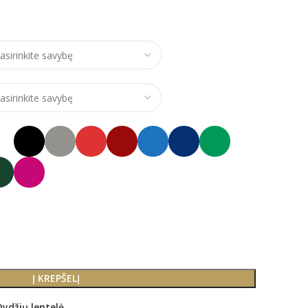
ce range: €24,00 through €28,00
Į KREPŠELĮ
Dydžių lentelė