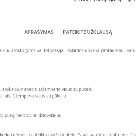
APRAŠYMAS
PATEIKITE UŽKLAUSĄ
laikiui, atostogoms bei fotosesijai. Išskirtinė dovana gimtadieniui, var
, apykaklė ir apačia. Džemperio vidus su pūkeliu.
eliais. Džemperio vidus su pūkeliu.
itą pusę; nedžiovinti džiovyklėje.
ipti dėmesį į pateiktą dydžių lentelę. Pagal pateiktus matmenis išsir