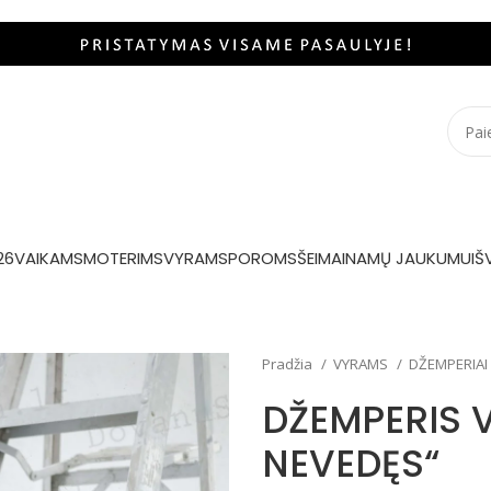
26
VAIKAMS
MOTERIMS
VYRAMS
POROMS
ŠEIMAI
NAMŲ JAUKUMUI
Š
Pradžia
VYRAMS
DŽEMPERIAI
DŽEMPERIS 
NEVEDĘS“