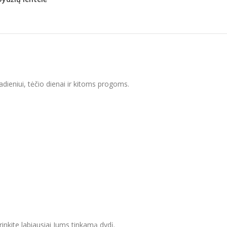
dadieniui, tėčio dienai ir kitoms progoms.
inkite labiausiai Jums tinkamą dydį.