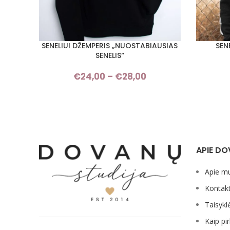
SENELIUI DŽEMPERIS „NUOSTABIAUSIAS
SEN
PASIRINKTI SAVYBES
PASIRINKT
SENELIS“
€
24,00
–
€
28,00
Price
range:
€24,00
through
€28,00
APIE DO
Apie m
Kontakt
Taisykl
Kaip pir