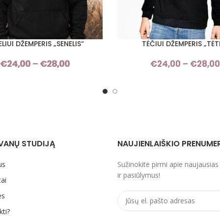
ELIUI DŽEMPERIS „SENELIS“
TĖČIUI DŽEMPERIS „TĖT
I SAVYBES
PASIRINKTI SAVYBES
€
24,00
–
€
28,00
Price
€
24,00
–
€
28,00
range:
€24,00
through
€28,00
VANŲ STUDIJĄ
NAUJIENLAIŠKIO PRENUME
us
Sužinokite pirmi apie naujausias
ir pasiūlymus!
ai
ės
kti?